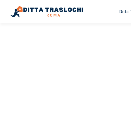
Ditta
TRASLOCHI ROMA
Traslochi
Roma
Dorn
Il tuo trasloco Roma Dornbirn può essere così facile! Sper