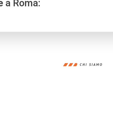
e
a Roma:
CHI SIAMO