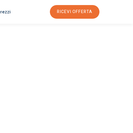
prezzi
RICEVI OFFERTA