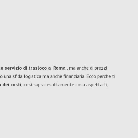
te
servizio di trasloco
a
Roma
, ma anche di prezzi
o una sfida logistica ma anche finanziaria. Ecco perché ti
 dei costi,
così saprai esattamente cosa aspettarti,