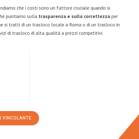
diamo che i costi sono un fattore cruciale quando si
rché puntiamo sulla
trasparenza e sulla correttezza
per
he si tratti di un trasloco locale a Roma o di un trasloco in
zi di trasloco di alta qualità a prezzi competitivi.
N VINCOLANTE