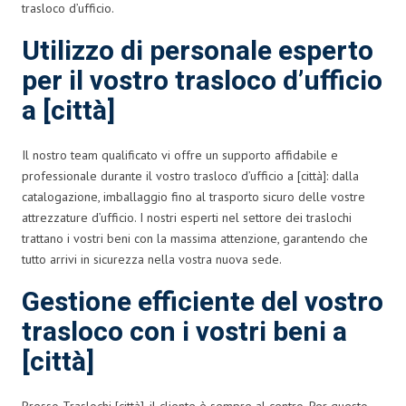
trasloco d’ufficio.
Utilizzo di personale esperto
per il vostro trasloco d’ufficio
a [città]
Il nostro team qualificato vi offre un supporto affidabile e
professionale durante il vostro trasloco d’ufficio a [città]: dalla
catalogazione, imballaggio fino al trasporto sicuro delle vostre
attrezzature d’ufficio. I nostri esperti nel settore dei traslochi
trattano i vostri beni con la massima attenzione, garantendo che
tutto arrivi in sicurezza nella vostra nuova sede.
Gestione efficiente del vostro
trasloco con i vostri beni a
[città]
Presso Traslochi [città], il cliente è sempre al centro. Per questo