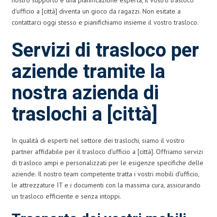
d’ufficio a [città] diventa un gioco da ragazzi. Non esitate a
contattarci oggi stesso e pianifichiamo insieme il vostro trasloco.
Servizi di trasloco per
aziende tramite la
nostra azienda di
traslochi a [città]
In qualità di esperti nel settore dei traslochi, siamo il vostro
partner affidabile per il trasloco d’ufficio a [città]. Offriamo servizi
di trasloco ampi e personalizzati per le esigenze specifiche delle
aziende. Il nostro team competente tratta i vostri mobili d’ufficio,
le attrezzature IT e i documenti con la massima cura, assicurando
un trasloco efficiente e senza intoppi.