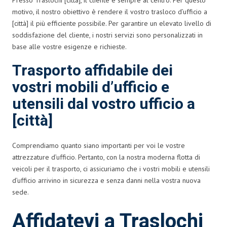
motivo, il nostro obiettivo è rendere il vostro trasloco d’ufficio a
[città] il più efficiente possibile. Per garantire un elevato livello di
soddisfazione del cliente, i nostri servizi sono personalizzati in
base alle vostre esigenze e richieste.
Trasporto affidabile dei
vostri mobili d’ufficio e
utensili dal vostro ufficio a
[città]
Comprendiamo quanto siano importanti per voi le vostre
attrezzature d’ufficio. Pertanto, con la nostra moderna flotta di
veicoli per il trasporto, ci assicuriamo che i vostri mobili e utensili
d’ufficio arrivino in sicurezza e senza danni nella vostra nuova
sede.
Affidatevi a Traslochi