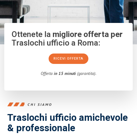
Ottenete la
migliore offerta per
Traslochi ufficio a Roma:
RICEVI OFFERTA
Offerta
in 15 minuti
(garantita).
CHI SIAMO
Traslochi ufficio amichevole
& professionale