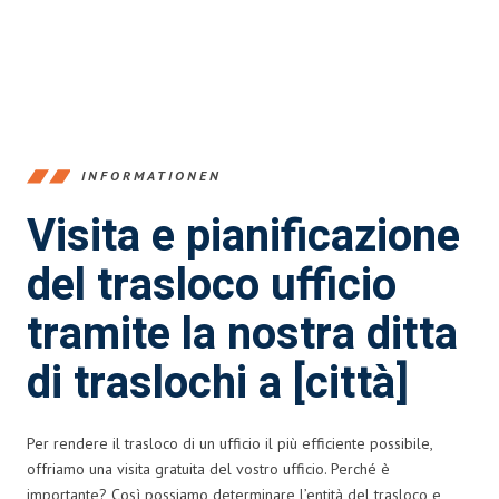
INFORMATIONEN
Visita e pianificazione
del trasloco ufficio
tramite la nostra ditta
di traslochi a [città]
Per rendere il trasloco di un ufficio il più efficiente possibile,
offriamo una visita gratuita del vostro ufficio. Perché è
importante? Così possiamo determinare l’entità del trasloco e