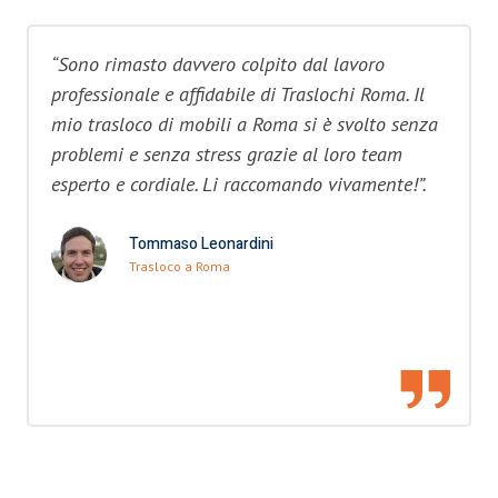
“Sono rimasto davvero colpito dal lavoro
professionale e affidabile di Traslochi Roma. Il
mio trasloco di mobili a Roma si è svolto senza
problemi e senza stress grazie al loro team
esperto e cordiale. Li raccomando vivamente!”.
Tommaso Leonardini
Trasloco a Roma