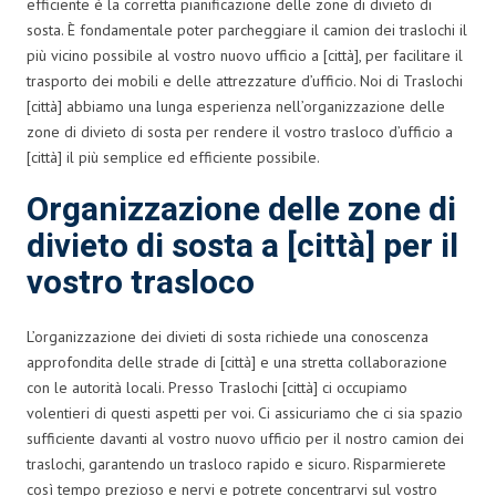
efficiente è la corretta pianificazione delle zone di divieto di
sosta. È fondamentale poter parcheggiare il camion dei traslochi il
più vicino possibile al vostro nuovo ufficio a [città], per facilitare il
trasporto dei mobili e delle attrezzature d’ufficio. Noi di Traslochi
[città] abbiamo una lunga esperienza nell’organizzazione delle
zone di divieto di sosta per rendere il vostro trasloco d’ufficio a
[città] il più semplice ed efficiente possibile.
Organizzazione delle zone di
divieto di sosta a [città] per il
vostro trasloco
L’organizzazione dei divieti di sosta richiede una conoscenza
approfondita delle strade di [città] e una stretta collaborazione
con le autorità locali. Presso Traslochi [città] ci occupiamo
volentieri di questi aspetti per voi. Ci assicuriamo che ci sia spazio
sufficiente davanti al vostro nuovo ufficio per il nostro camion dei
traslochi, garantendo un trasloco rapido e sicuro. Risparmierete
così tempo prezioso e nervi e potrete concentrarvi sul vostro