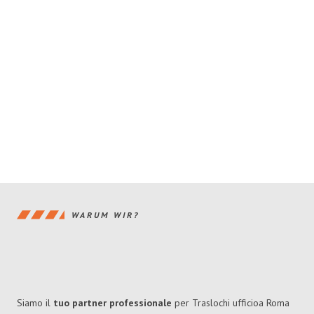
WARUM WIR?
Siamo il
tuo partner professionale
per Traslochi ufficioa Roma