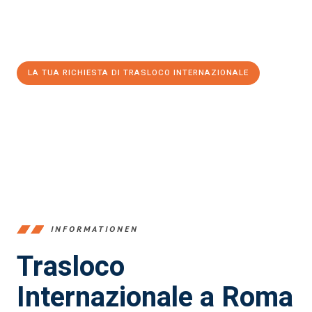
Ottieni subito un'offerta non vincolante
e
risparmia € 100:
LA TUA RICHIESTA DI TRASLOCO INTERNAZIONALE
TELEFONO
INFORMATIONEN
Trasloco
Internazionale a Roma