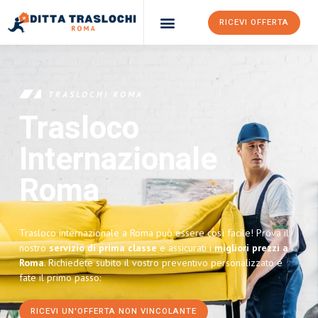
RICEVI OFFERTA
Ditta Traslochi Roma
Servizi Traslochi Roma
Costi e prezzi
TRASLOCHI ROMA
Trasloco
Internazionale
Roma
Trasloco internazionale a Roma può essere così facile! Prova il
nostro
servizio di prima classe
e assicurati i
migliori prezzi a
Roma
. Richiedete subito il vostro preventivo personalizzato e
fate il primo passo:
RICEVI UN'OFFERTA NON VINCOLANTE