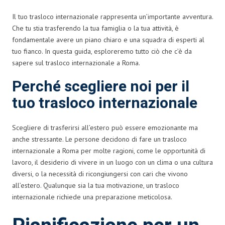
Il tuo trasloco internazionale rappresenta un’importante avventura.
Che tu stia trasferendo la tua famiglia o la tua attività, è
fondamentale avere un piano chiaro e una squadra di esperti al
tuo fianco. In questa guida, esploreremo tutto ciò che c’è da
sapere sul trasloco internazionale a Roma.
Perché scegliere noi per il
tuo trasloco internazionale
Scegliere di trasferirsi all’estero può essere emozionante ma
anche stressante. Le persone decidono di fare un trasloco
internazionale a Roma per molte ragioni, come le opportunità di
lavoro, il desiderio di vivere in un luogo con un clima o una cultura
diversi, o la necessità di ricongiungersi con cari che vivono
all’estero. Qualunque sia la tua motivazione, un trasloco
internazionale richiede una preparazione meticolosa.