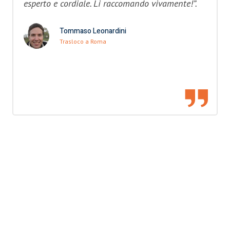
esperto e cordiale. Li raccomando vivamente!”.
Tommaso Leonardini
Trasloco a Roma