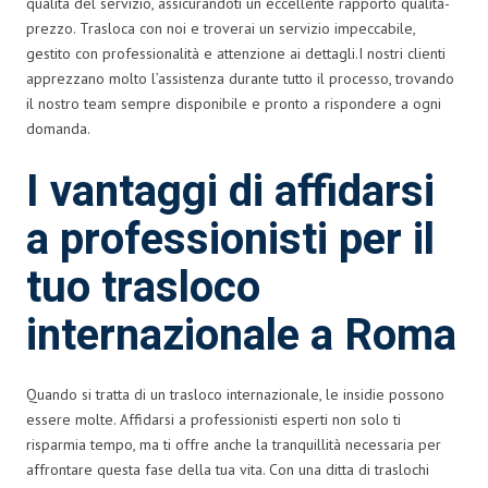
qualità del servizio, assicurandoti un eccellente rapporto qualità-
prezzo. Trasloca con noi e troverai un servizio impeccabile,
gestito con professionalità e attenzione ai dettagli.I nostri clienti
apprezzano molto l’assistenza durante tutto il processo, trovando
il nostro team sempre disponibile e pronto a rispondere a ogni
domanda.
I vantaggi di affidarsi
a professionisti per il
tuo trasloco
internazionale a Roma
Quando si tratta di un trasloco internazionale, le insidie possono
essere molte. Affidarsi a professionisti esperti non solo ti
risparmia tempo, ma ti offre anche la tranquillità necessaria per
affrontare questa fase della tua vita. Con una ditta di traslochi