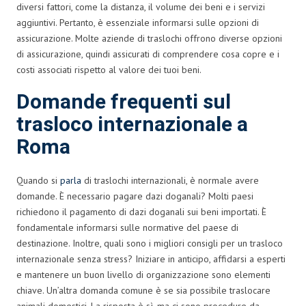
diversi fattori, come la distanza, il volume dei beni e i servizi
aggiuntivi. Pertanto, è essenziale informarsi sulle opzioni di
assicurazione. Molte aziende di traslochi offrono diverse opzioni
di assicurazione, quindi assicurati di comprendere cosa copre e i
costi associati rispetto al valore dei tuoi beni.
Domande frequenti sul
trasloco internazionale a
Roma
Quando si
parla
di traslochi internazionali, è normale avere
domande. È necessario pagare dazi doganali? Molti paesi
richiedono il pagamento di dazi doganali sui beni importati. È
fondamentale informarsi sulle normative del paese di
destinazione. Inoltre, quali sono i migliori consigli per un trasloco
internazionale senza stress? Iniziare in anticipo, affidarsi a esperti
e mantenere un buon livello di organizzazione sono elementi
chiave. Un’altra domanda comune è se sia possibile traslocare
animali domestici. La risposta è sì, ma ci sono procedure da