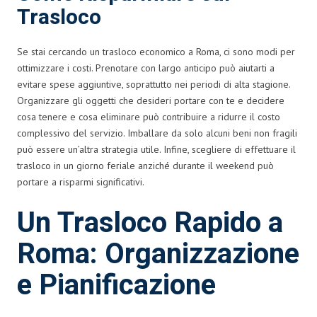
Trasloco
Se stai cercando un trasloco economico a Roma, ci sono modi per
ottimizzare i costi. Prenotare con largo anticipo può aiutarti a
evitare spese aggiuntive, soprattutto nei periodi di alta stagione.
Organizzare gli oggetti che desideri portare con te e decidere
cosa tenere e cosa eliminare può contribuire a ridurre il costo
complessivo del servizio. Imballare da solo alcuni beni non fragili
può essere un’altra strategia utile. Infine, scegliere di effettuare il
trasloco in un giorno feriale anziché durante il weekend può
portare a risparmi significativi.
Un Trasloco Rapido a
Roma: Organizzazione
e Pianificazione