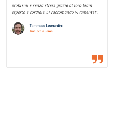
problemi e senza stress grazie al loro team
esperto e cordiale. Li raccomando vivamente!”.
Tommaso Leonardini
Trasloco a Roma