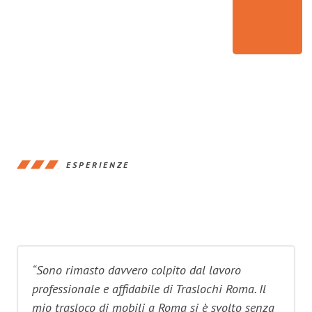
ESPERIENZE
“Sono rimasto davvero colpito dal lavoro
professionale e affidabile di Traslochi Roma. Il
mio trasloco di mobili a Roma si è svolto senza