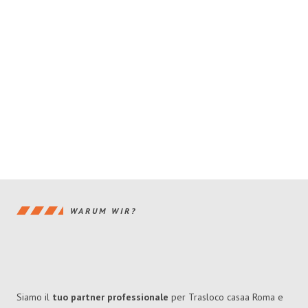
WARUM WIR?
Siamo il
tuo partner professionale
per Trasloco casaa Roma e