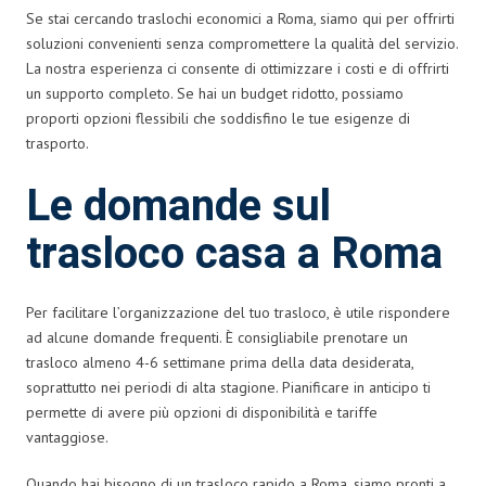
Se stai cercando traslochi economici a Roma, siamo qui per offrirti
soluzioni convenienti senza compromettere la qualità del servizio.
La nostra esperienza ci consente di ottimizzare i costi e di offrirti
un supporto completo. Se hai un budget ridotto, possiamo
proporti opzioni flessibili che soddisfino le tue esigenze di
trasporto.
Le domande sul
trasloco casa a Roma
Per facilitare l’organizzazione del tuo trasloco, è utile rispondere
ad alcune domande frequenti. È consigliabile prenotare un
trasloco almeno 4-6 settimane prima della data desiderata,
soprattutto nei periodi di alta stagione. Pianificare in anticipo ti
permette di avere più opzioni di disponibilità e tariffe
vantaggiose.
Quando hai bisogno di un trasloco rapido a Roma, siamo pronti a