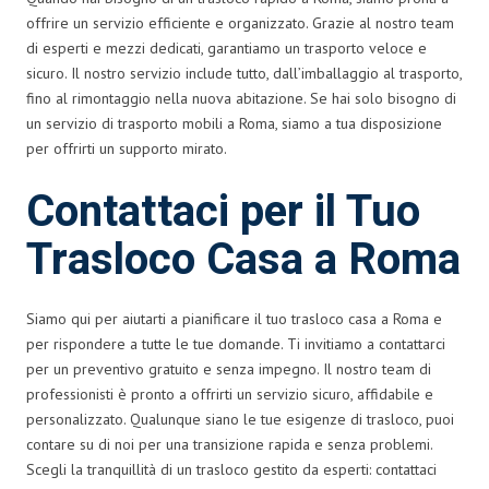
offrire un servizio efficiente e organizzato. Grazie al nostro team
di esperti e mezzi dedicati, garantiamo un trasporto veloce e
sicuro. Il nostro servizio include tutto, dall’imballaggio al trasporto,
fino al rimontaggio nella nuova abitazione. Se hai solo bisogno di
un servizio di trasporto mobili a Roma, siamo a tua disposizione
per offrirti un supporto mirato.
Contattaci per il Tuo
Trasloco Casa a Roma
Siamo qui per aiutarti a pianificare il tuo trasloco casa a Roma e
per rispondere a tutte le tue domande. Ti invitiamo a contattarci
per un preventivo gratuito e senza impegno. Il nostro team di
professionisti è pronto a offrirti un servizio sicuro, affidabile e
personalizzato. Qualunque siano le tue esigenze di trasloco, puoi
contare su di noi per una transizione rapida e senza problemi.
Scegli la tranquillità di un trasloco gestito da esperti: contattaci