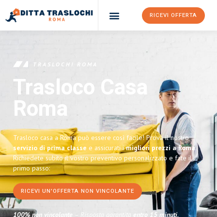
RICEVI OFFERTA
Ditta Traslochi Roma
Servizi Traslochi Roma
Costi e prezzi
TRASLOCHI ROMA
Trasloco Casa
Roma
Trasloco casa a Roma può essere così facile! Prova il nostro
servizio di prima classe
e assicurati i
migliori prezzi a Roma
.
Richiedete subito il vostro preventivo personalizzato e fate il
primo passo:
RICEVI UN'OFFERTA NON VINCOLANTE
100% non vincolante
– Risposta garantita
entro 15 minuti
.