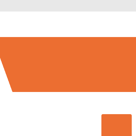
Traslochi Roma in numeri: