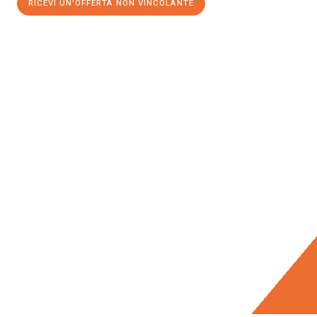
RICEVI UN'OFFERTA NON VINCOLANTE