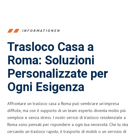
INFORMATIONEN
Trasloco Casa a
Roma: Soluzioni
Personalizzate per
Ogni Esigenza
Affrontare un trasloco casa a Roma può sembrare un’impresa
difficile, ma con il supporto di un team esperto diventa molto più
semplice e senza stress. I nostri servizi di trasloco residenziale a
Roma sono pensati per rispondere a ogni tua necessità. Che tu stia
cercando un trasloco rapido, il trasporto di mobili o un servizio di