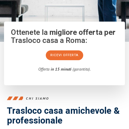
Ottenete la
migliore offerta per
Trasloco casa a Roma:
RICEVI OFFERTA
Offerta
in 15 minuti
(garantita).
CHI SIAMO
Trasloco casa amichevole &
professionale