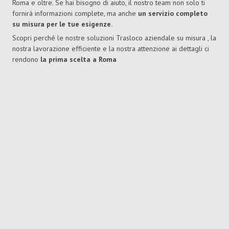
Roma e oltre. Se hai bisogno di aiuto, il nostro team non solo ti
fornirà informazioni complete, ma anche
un servizio completo
su misura per le tue esigenze.
Scopri perché le nostre soluzioni Trasloco aziendale su misura , la
nostra lavorazione efficiente e la nostra attenzione ai dettagli ci
rendono
la prima scelta a Roma