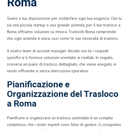
Roma
Siamo a tua disposizione per soddisfare ogni tua esigenza. Che tu
sia una piccola startup o una grande azienda, per il tuo trasloco a
Roma offriamo soluzioni su misura. Traslochi Roma comprende
che ogni azienda è unica, così come le sue necessità di trasloco.
Il nostro team di account manager discute con te i requisiti
specifici e ti fornisce soluzioni orientate ai risultati. In seguito,
riceverai un piano di trasloco dettagliato, che viene eseguito in
modo efficiente e senza interruzioni operative.
Pianificazione e
Organizzazione del Trasloco
a Roma
Pianificare e organizzare un trasloco aziendale è un compito
complesso, che i nostri esperti sono felici di gestire. Ci occupiamo