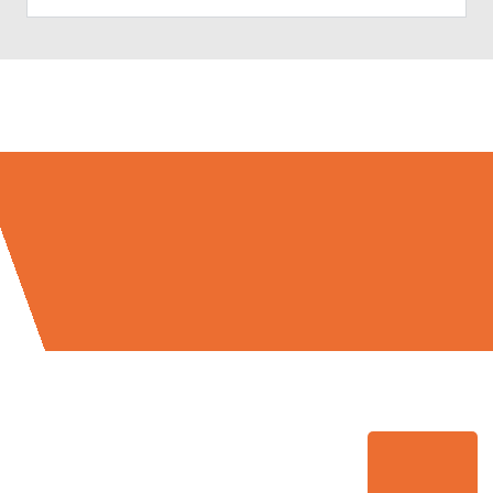
Traslochi Roma in numeri: