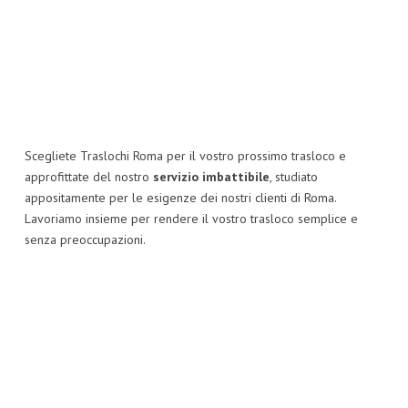
Scegliete Traslochi Roma per il vostro prossimo trasloco e
approfittate del nostro
servizio imbattibile
, studiato
appositamente per le esigenze dei nostri clienti di Roma.
Lavoriamo insieme per rendere il vostro trasloco semplice e
senza preoccupazioni.