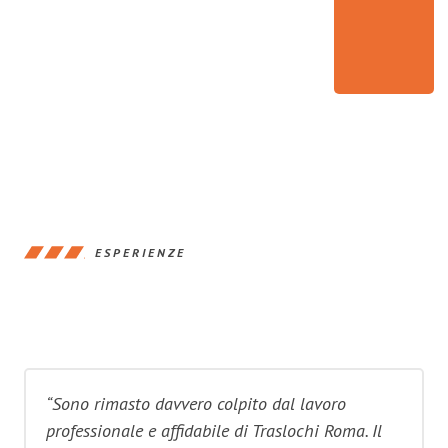
ESPERIENZE
“Sono rimasto davvero colpito dal lavoro
professionale e affidabile di Traslochi Roma. Il