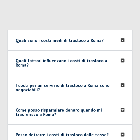
Quali sono i costi medi di trasloco a Roma?
Quali fattori influenzano i costi di trasloco a
Roma?
I costi per un servizio di trasloco a Roma sono
negoziabili?
Come posso risparmiare denaro quando mi
trasferisco a Roma?
Posso detrarre i costi di trasloco dalle tasse?