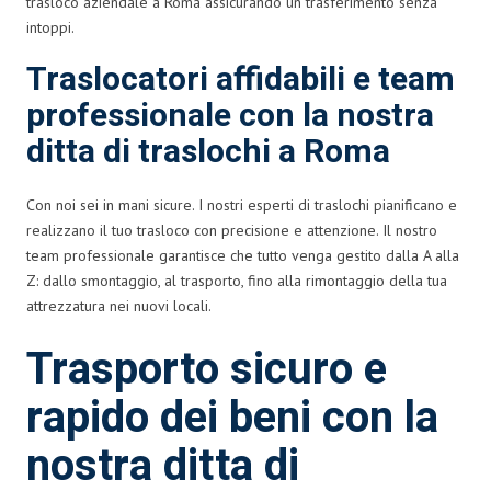
trasloco aziendale a Roma assicurando un trasferimento senza
intoppi.
Traslocatori affidabili e team
professionale con la nostra
ditta di traslochi a Roma
Con noi sei in mani sicure. I nostri esperti di traslochi pianificano e
realizzano il tuo trasloco con precisione e attenzione. Il nostro
team professionale garantisce che tutto venga gestito dalla A alla
Z: dallo smontaggio, al trasporto, fino alla rimontaggio della tua
attrezzatura nei nuovi locali.
Trasporto sicuro e
rapido dei beni con la
nostra ditta di