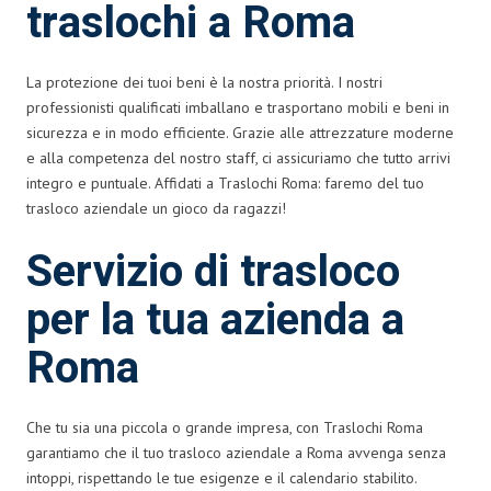
traslochi a Roma
La protezione dei tuoi beni è la nostra priorità. I nostri
professionisti qualificati imballano e trasportano mobili e beni in
sicurezza e in modo efficiente. Grazie alle attrezzature moderne
e alla competenza del nostro staff, ci assicuriamo che tutto arrivi
integro e puntuale. Affidati a Traslochi Roma: faremo del tuo
trasloco aziendale un gioco da ragazzi!
Servizio di trasloco
per la tua azienda a
Roma
Che tu sia una piccola o grande impresa, con Traslochi Roma
garantiamo che il tuo trasloco aziendale a Roma avvenga senza
intoppi, rispettando le tue esigenze e il calendario stabilito.