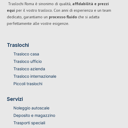
Traslochi Roma è sinonimo di qualità,
affidabilità e prezzi
equi
per il vostro trasloco. Con anni di esperienza e un team
dedicato, garantiamo un
processo fluido
che si adatta
perfettamente alle vostre esigenze.
Traslochi
Trasloco casa
Trasloco ufficio
Trasloco azienda
Trasloco internazionale
Piccoli traslochi
Servizi
Noleggio autoscale
Deposito e magazzino
Trasporti speciali