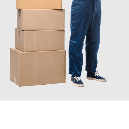
INFORMATI ORA