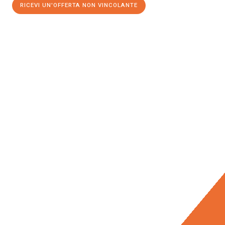
RICEVI UN'OFFERTA NON VINCOLANTE