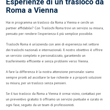
Esperienze di un trasloco da
Roma a Vienna
Hai in programma un trasloco da Roma a Vienna e cerchi un
partner affidabile? Con Traslochi Roma trovi un servizio su misura,
pensato per rendere l’esperienza il più semplice possibile.
Traslochi Roma è un’azienda con anni di esperienza nel settore
dei traslochi nazionali e internazionali. Il nostro obiettivo è offrire
un servizio completo e personalizzato, garantendo un
trasferimento efficiente e senza problemi verso Vienna.
A fare la differenza è la nostra attenzione personale: siamo
sempre pronti ad ascoltare le tue richieste e a proporti soluzioni
su misura, per un trasloco senza pensieri.
Se il tuo trasloco da Roma a Vienna è ormai vicino, contattaci per
un preventivo gratuito: ti offriamo un servizio puntuale e curato in
ogni fase, seguito da un team di professionisti.