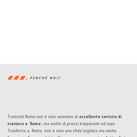
PERCHÉ NOI?
Traslochi Roma non è solo sinonimo di
eccellente
servizio di
trasloco
a
Roma
, ma anche di prezzi trasparenti ed equi.
Trasferirsi a
Roma
non è solo una sfida logistica ma anche