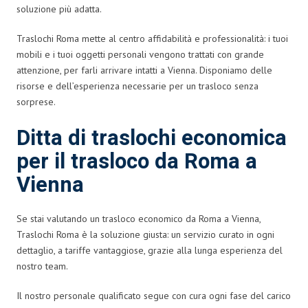
soluzione più adatta.
Traslochi Roma mette al centro affidabilità e professionalità: i tuoi
mobili e i tuoi oggetti personali vengono trattati con grande
attenzione, per farli arrivare intatti a Vienna. Disponiamo delle
risorse e dell’esperienza necessarie per un trasloco senza
sorprese.
Ditta di traslochi economica
per il trasloco da Roma a
Vienna
Se stai valutando un trasloco economico da Roma a Vienna,
Traslochi Roma è la soluzione giusta: un servizio curato in ogni
dettaglio, a tariffe vantaggiose, grazie alla lunga esperienza del
nostro team.
Il nostro personale qualificato segue con cura ogni fase del carico