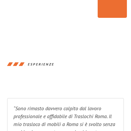
ESPERIENZE
“Sono rimasto davvero colpito dal lavoro
professionale e affidabile di Traslochi Roma. Il
mio trasloco di mobili a Roma si è svolto senza