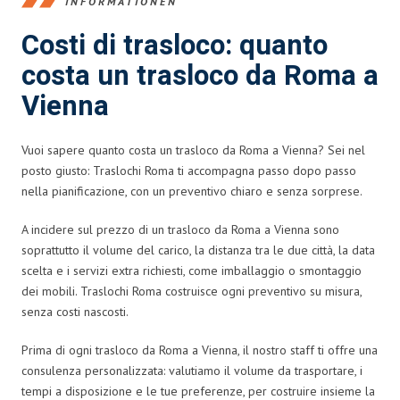
INFORMATIONEN
Costi di trasloco: quanto
costa un trasloco da Roma a
Vienna
Vuoi sapere quanto costa un trasloco da Roma a Vienna? Sei nel
posto giusto: Traslochi Roma ti accompagna passo dopo passo
nella pianificazione, con un preventivo chiaro e senza sorprese.
A incidere sul prezzo di un trasloco da Roma a Vienna sono
soprattutto il volume del carico, la distanza tra le due città, la data
scelta e i servizi extra richiesti, come imballaggio o smontaggio
dei mobili. Traslochi Roma costruisce ogni preventivo su misura,
senza costi nascosti.
Prima di ogni trasloco da Roma a Vienna, il nostro staff ti offre una
consulenza personalizzata: valutiamo il volume da trasportare, i
tempi a disposizione e le tue preferenze, per costruire insieme la