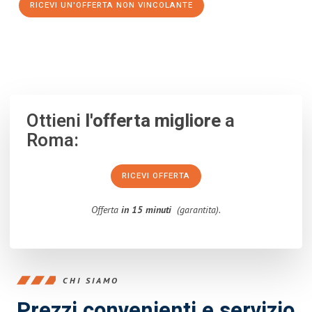
RICEVI UN'OFFERTA NON VINCOLANTE
100% non vincolante – Risposta garantita entro 15 minuti.
Ottieni
l'offerta migliore
a
Roma:
RICEVI OFFERTA
Offerta
in 15 minuti
(garantita).
CHI SIAMO
Prezzi convenienti e servizio