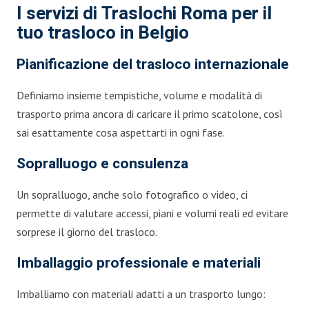
I servizi di Traslochi Roma per il
tuo trasloco in Belgio
Pianificazione del trasloco internazionale
Definiamo insieme tempistiche, volume e modalità di
trasporto prima ancora di caricare il primo scatolone, così
sai esattamente cosa aspettarti in ogni fase.
Sopralluogo e consulenza
Un sopralluogo, anche solo fotografico o video, ci
permette di valutare accessi, piani e volumi reali ed evitare
sorprese il giorno del trasloco.
Imballaggio professionale e materiali
Imballiamo con materiali adatti a un trasporto lungo: