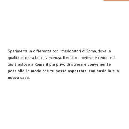
Sperimenta la differenza con i traslocatori di Roma, dove la
qualità incontra la convenienza. Il nostro obiettivo è rendere il
tuo
trasloco a Roma il più privo di stress e conveniente
possibile, in modo che tu possa aspettarti con ansia la tua
nuova casa.