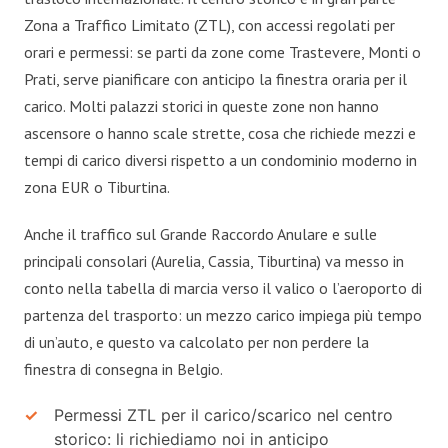
Zona a Traffico Limitato (ZTL), con accessi regolati per
orari e permessi: se parti da zone come Trastevere, Monti o
Prati, serve pianificare con anticipo la finestra oraria per il
carico. Molti palazzi storici in queste zone non hanno
ascensore o hanno scale strette, cosa che richiede mezzi e
tempi di carico diversi rispetto a un condominio moderno in
zona EUR o Tiburtina.
Anche il traffico sul Grande Raccordo Anulare e sulle
principali consolari (Aurelia, Cassia, Tiburtina) va messo in
conto nella tabella di marcia verso il valico o l’aeroporto di
partenza del trasporto: un mezzo carico impiega più tempo
di un’auto, e questo va calcolato per non perdere la
finestra di consegna in Belgio.
Permessi ZTL per il carico/scarico nel centro
storico: li richiediamo noi in anticipo