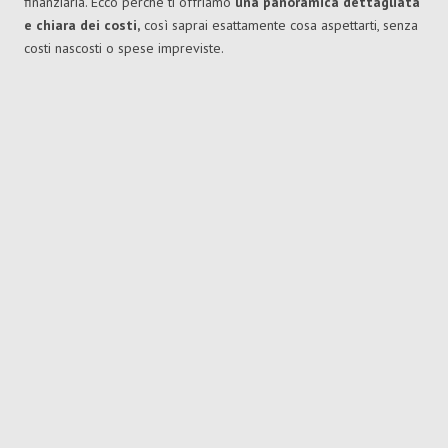
finanziaria. Ecco perché ti offriamo
una panoramica dettagliata
e chiara dei costi,
così saprai esattamente cosa aspettarti, senza
costi nascosti o spese impreviste.