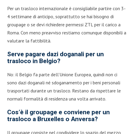
Per un trasloco internazionale è consigliabile partire con 3-
4 settimane di anticipo, soprattutto se hai bisogno di
groupage o se devi richiedere permessi ZTL per il carico a
Roma. Con meno preavviso restiamo comunque disponibili a
valutare la fattibilità.
Serve pagare dazi doganali per un
trasloco in Belgio?
No: il Belgio fa parte dell’Unione Europea, quindi non ci
sono dazi doganali né sdoganamento per i beni personali
trasportati durante un trasloco. Restano da rispettare le
normali formalità di residenza una volta arrivato.
Cos’è il groupage e conviene per un
trasloco a Bruxelles o Anversa?
Il groupage consiste nel condividere lo spazio del mezzo