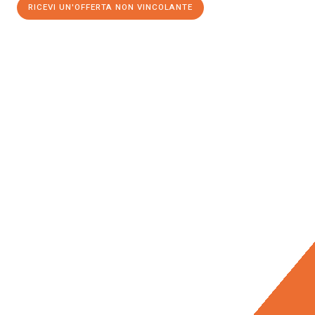
RICEVI UN'OFFERTA NON VINCOLANTE