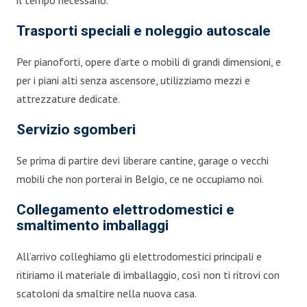
Trasporti speciali e noleggio autoscale
Per pianoforti, opere d’arte o mobili di grandi dimensioni, e
per i piani alti senza ascensore, utilizziamo mezzi e
attrezzature dedicate.
Servizio sgomberi
Se prima di partire devi liberare cantine, garage o vecchi
mobili che non porterai in Belgio, ce ne occupiamo noi.
Collegamento elettrodomestici e
smaltimento imballaggi
All’arrivo colleghiamo gli elettrodomestici principali e
ritiriamo il materiale di imballaggio, così non ti ritrovi con
scatoloni da smaltire nella nuova casa.