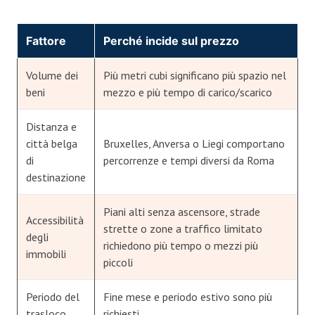
Fattore
Perché incide sul prezzo
Volume dei
Più metri cubi significano più spazio nel
beni
mezzo e più tempo di carico/scarico
Distanza e
città belga
Bruxelles, Anversa o Liegi comportano
di
percorrenze e tempi diversi da Roma
destinazione
Piani alti senza ascensore, strade
Accessibilità
strette o zone a traffico limitato
degli
richiedono più tempo o mezzi più
immobili
piccoli
Periodo del
Fine mese e periodo estivo sono più
trasloco
richiesti