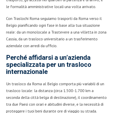
le formalità amministrative locali una volta arrivato.
Con Traslochi Roma seguiamo trasporti da Roma verso il
Belgio pianificando ogni fase in base alla tua situazione
reale: da un monolocale a Trastevere a una villetta in zona
Cassia, da un trasloco universitario a un trasferimento
aziendale con arredi da ufficio.
Perché affidarsi a un’azienda
specializzata per un trasloco
internazionale
Un trasloco da Roma al Belgio comporta più variabili di un
trasloco locale: la distanza (circa 1.500-1.700 km a
seconda della città belga di destinazione), il coordinamento
tra due Paesi con orari e abitudini diverse, e la necessità di
proteggere i tuoi beni durante ore di viaggio su strada.