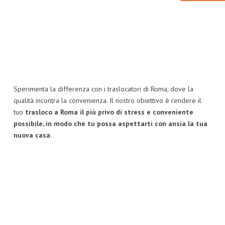
Sperimenta la differenza con i traslocatori di Roma, dove la
qualità incontra la convenienza. Il nostro obiettivo è rendere il
tuo
trasloco a Roma il più privo di stress e conveniente
possibile, in modo che tu possa aspettarti con ansia la tua
nuova casa.