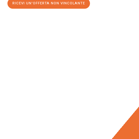
RICEVI UN'OFFERTA NON VINCOLANTE