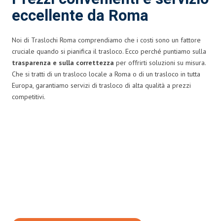
eccellente da Roma
Noi di Traslochi Roma comprendiamo che i costi sono un fattore
cruciale quando si pianifica il trasloco. Ecco perché puntiamo sulla
trasparenza e sulla correttezza
per offrirti soluzioni su misura.
Che si tratti di un trasloco locale a Roma o di un trasloco in tutta
Europa, garantiamo servizi di trasloco di alta qualità a prezzi
competitivi.