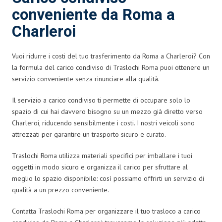
conveniente da Roma a
Charleroi
Vuoi ridurre i costi del tuo trasferimento da Roma a Charleroi? Con
la formula del carico condiviso di Traslochi Roma puoi ottenere un
servizio conveniente senza rinunciare alla qualità.
Il servizio a carico condiviso ti permette di occupare solo lo
spazio di cui hai davvero bisogno su un mezzo già diretto verso
Charleroi, riducendo sensibilmente i costi. I nostri veicoli sono
attrezzati per garantire un trasporto sicuro e curato.
Traslochi Roma utilizza materiali specifici per imballare i tuoi
oggetti in modo sicuro e organizza il carico per sfruttare al
meglio lo spazio disponibile: così possiamo offrirti un servizio di
qualità a un prezzo conveniente.
Contatta Traslochi Roma per organizzare il tuo trasloco a carico