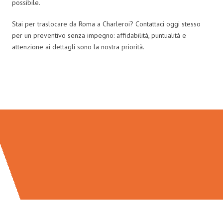
possibile.
Stai per traslocare da Roma a Charleroi? Contattaci oggi stesso
per un preventivo senza impegno: affidabilità, puntualità e
attenzione ai dettagli sono la nostra priorità.
Traslochi Roma in numeri: