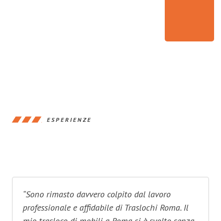
ESPERIENZE
“Sono rimasto davvero colpito dal lavoro
professionale e affidabile di Traslochi Roma. Il
mio trasloco di mobili a Roma si è svolto senza