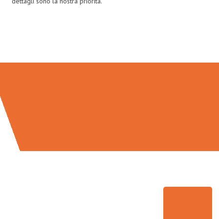
dettagli sono la nostra priorità.
Traslochi Roma in numeri: