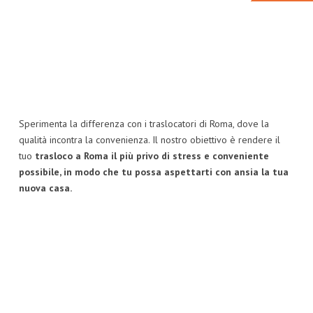
Sperimenta la differenza con i traslocatori di Roma, dove la
qualità incontra la convenienza. Il nostro obiettivo è rendere il
tuo
trasloco a Roma il più privo di stress e conveniente
possibile, in modo che tu possa aspettarti con ansia la tua
nuova casa.