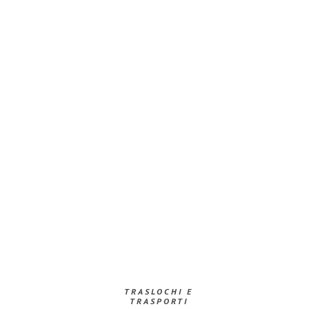
TRASLOCHI E
TRASPORTI​