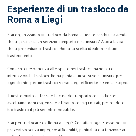
Esperienze di un trasloco da
Roma a Liegi
Stai organizzando un trasloco da Roma a Liegi e cerchi un’azienda
che ti garantisca un servizio completo e su misura? Allora lascia
che ti presentiamo Traslochi Roma: la scelta ideale per il tuo
trasferimento.
Con anni di esperienza alle spalle nei traslochi nazionali e
internazionali, Traslochi Roma punta a un servizio su misura per
ogni cliente, per un trasloco verso Liegi efficiente e senza intoppi.
Il nostro punto di forza è la cura del rapporto con il cliente:
ascoltiamo ogni esigenza e offriamo consigli mirati, per rendere il
tuo trasloco il più semplice possibile.
Stai per traslocare da Roma a Liegi? Contattaci oggi stesso per un
preventivo senza impegno: affidabilità, puntualità e attenzione ai