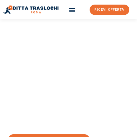
RICEVI OFFERTA
Ditta Traslochi Roma
Servizi Traslochi Roma
Costi e prezzi
TRASLOCHI ROMA
Traslochi Roma
Liegi
Il tuo trasloco Roma Liegi può essere così facile! Sperimenta il
nostro
servizio di prima classe
e assicurati i
migliori prezzi in
Roma
.
Richiedo ora la tua offerta personalizzata e fai il primo
passo verso un trasloco senza stress a Liegi