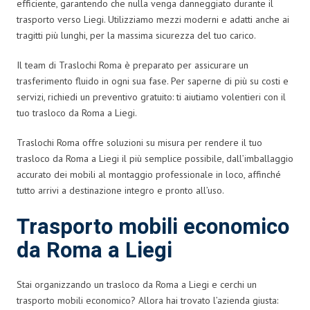
efficiente, garantendo che nulla venga danneggiato durante il
trasporto verso Liegi. Utilizziamo mezzi moderni e adatti anche ai
tragitti più lunghi, per la massima sicurezza del tuo carico.
Il team di Traslochi Roma è preparato per assicurare un
trasferimento fluido in ogni sua fase. Per saperne di più su costi e
servizi, richiedi un preventivo gratuito: ti aiutiamo volentieri con il
tuo trasloco da Roma a Liegi.
Traslochi Roma offre soluzioni su misura per rendere il tuo
trasloco da Roma a Liegi il più semplice possibile, dall’imballaggio
accurato dei mobili al montaggio professionale in loco, affinché
tutto arrivi a destinazione integro e pronto all’uso.
Trasporto mobili economico
da Roma a Liegi
Stai organizzando un trasloco da Roma a Liegi e cerchi un
trasporto mobili economico? Allora hai trovato l’azienda giusta: