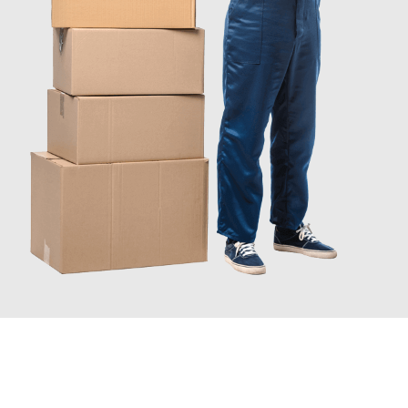
INFORMATI ORA