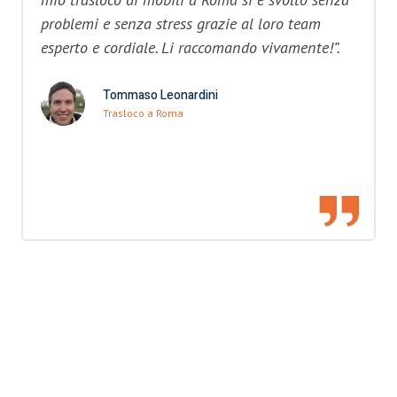
problemi e senza stress grazie al loro team
esperto e cordiale. Li raccomando vivamente!”.
Tommaso Leonardini
Trasloco a Roma