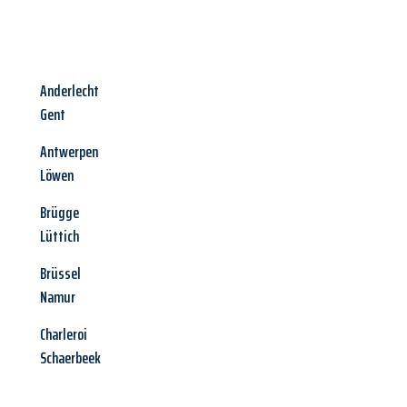
Anderlecht
Gent
Antwerpen
Löwen
Brügge
Lüttich
Brüssel
Namur
Charleroi
Schaerbeek