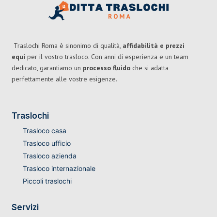
Traslochi Roma è sinonimo di qualità,
affidabilità e prezzi
equi
per il vostro trasloco. Con anni di esperienza e un team
dedicato, garantiamo un
processo fluido
che si adatta
perfettamente alle vostre esigenze.
Traslochi
Trasloco casa
Trasloco ufficio
Trasloco azienda
Trasloco internazionale
Piccoli traslochi
Servizi