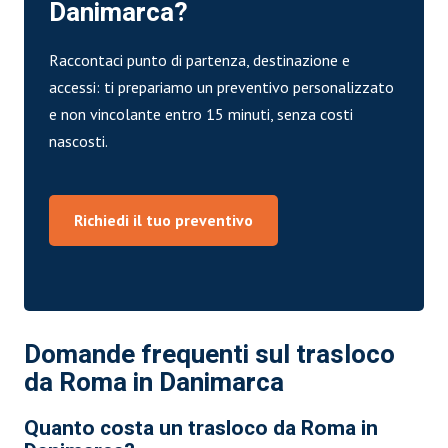
Danimarca?
Raccontaci punto di partenza, destinazione e
accessi: ti prepariamo un preventivo personalizzato
e non vincolante entro 15 minuti, senza costi
nascosti.
Richiedi il tuo preventivo
Domande frequenti sul trasloco
da Roma in Danimarca
Quanto costa un trasloco da Roma in