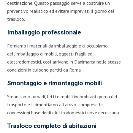
destinazione. Questo passaggio serve a costruire un
preventivo realistico ed evitare imprevisti il giorno del
trasloco.
Imballaggio professionale
Forniamo i materiali da imballaggio e ci occupiamo
dell’imballaggio di mobili, oggetti fragili ed
elettrodomestici, così arrivano in Danimarca nelle stesse
condizioni in cui sono partiti da Roma.
Smontaggio e rimontaggio mobili
Smontiamo armadi, letti e mobili ingombranti prima del
trasporto e li rimontiamo all’arrivo, comprese le
connessioni base degli elettrodomestici dove necessario.
Trasloco completo di abitazioni