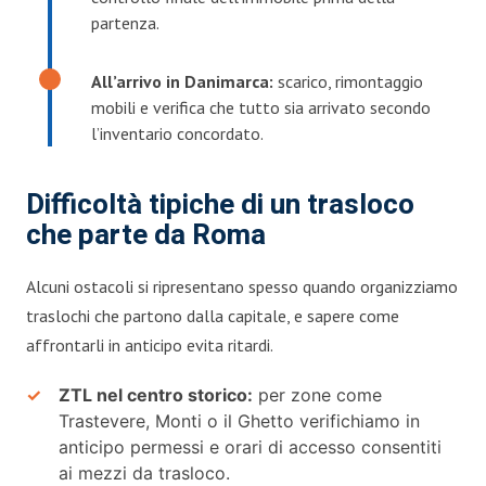
partenza.
All’arrivo in Danimarca:
scarico, rimontaggio
mobili e verifica che tutto sia arrivato secondo
l’inventario concordato.
Difficoltà tipiche di un trasloco
che parte da Roma
Alcuni ostacoli si ripresentano spesso quando organizziamo
traslochi che partono dalla capitale, e sapere come
affrontarli in anticipo evita ritardi.
ZTL nel centro storico:
per zone come
Trastevere, Monti o il Ghetto verifichiamo in
anticipo permessi e orari di accesso consentiti
ai mezzi da trasloco.