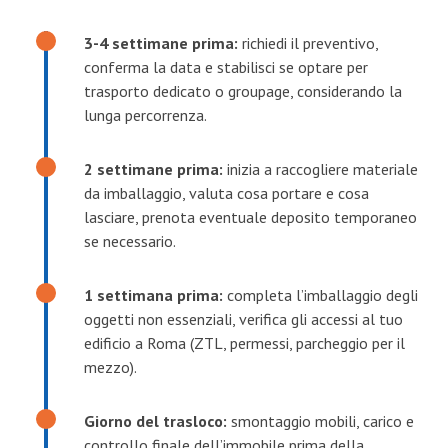
3-4 settimane prima:
richiedi il preventivo,
conferma la data e stabilisci se optare per
trasporto dedicato o groupage, considerando la
lunga percorrenza.
2 settimane prima:
inizia a raccogliere materiale
da imballaggio, valuta cosa portare e cosa
lasciare, prenota eventuale deposito temporaneo
se necessario.
1 settimana prima:
completa l’imballaggio degli
oggetti non essenziali, verifica gli accessi al tuo
edificio a Roma (ZTL, permessi, parcheggio per il
mezzo).
Giorno del trasloco:
smontaggio mobili, carico e
controllo finale dell’immobile prima della