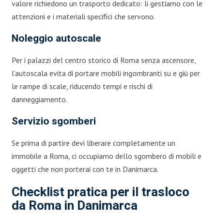
valore richiedono un trasporto dedicato: li gestiamo con le
attenzioni e i materiali specifici che servono.
Noleggio autoscale
Per i palazzi del centro storico di Roma senza ascensore,
l’autoscala evita di portare mobili ingombranti su e giù per
le rampe di scale, riducendo tempi e rischi di
danneggiamento.
Servizio sgomberi
Se prima di partire devi liberare completamente un
immobile a Roma, ci occupiamo dello sgombero di mobili e
oggetti che non porterai con te in Danimarca.
Checklist pratica per il trasloco
da Roma in Danimarca