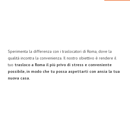
Sperimenta la differenza con i traslocatori di Roma, dove la
qualità incontra la convenienza. Il nostro obiettivo è rendere il
tuo
trasloco a Roma il più privo di stress e conveniente
possibile, in modo che tu possa aspettarti con ansia la tua
nuova casa.