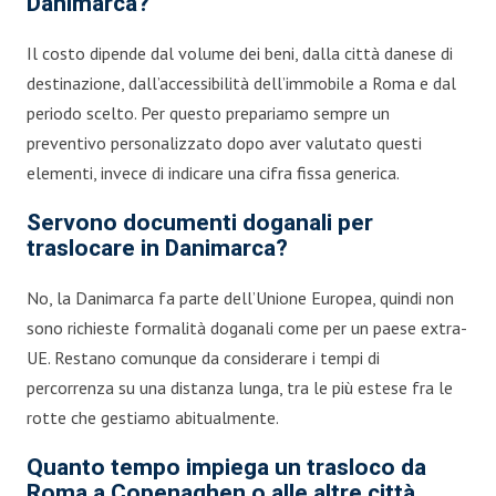
Danimarca?
Il costo dipende dal volume dei beni, dalla città danese di
destinazione, dall’accessibilità dell’immobile a Roma e dal
periodo scelto. Per questo prepariamo sempre un
preventivo personalizzato dopo aver valutato questi
elementi, invece di indicare una cifra fissa generica.
Servono documenti doganali per
traslocare in Danimarca?
No, la Danimarca fa parte dell’Unione Europea, quindi non
sono richieste formalità doganali come per un paese extra-
UE. Restano comunque da considerare i tempi di
percorrenza su una distanza lunga, tra le più estese fra le
rotte che gestiamo abitualmente.
Quanto tempo impiega un trasloco da
Roma a Copenaghen o alle altre città