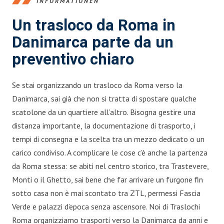
INFORMATIONEN
Un trasloco da Roma in
Danimarca parte da un
preventivo chiaro
Se stai organizzando un trasloco da Roma verso la
Danimarca, sai già che non si tratta di spostare qualche
scatolone da un quartiere all’altro. Bisogna gestire una
distanza importante, la documentazione di trasporto, i
tempi di consegna e la scelta tra un mezzo dedicato o un
carico condiviso. A complicare le cose c’è anche la partenza
da Roma stessa: se abiti nel centro storico, tra Trastevere,
Monti o il Ghetto, sai bene che far arrivare un furgone fin
sotto casa non è mai scontato tra ZTL, permessi Fascia
Verde e palazzi d’epoca senza ascensore. Noi di Traslochi
Roma organizziamo trasporti verso la Danimarca da anni e