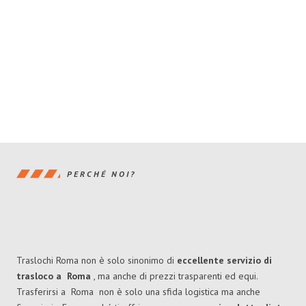
PERCHÉ NOI?
Traslochi Roma non è solo sinonimo di
eccellente
servizio di
trasloco
a
Roma
, ma anche di prezzi trasparenti ed equi.
Trasferirsi a
Roma
non è solo una sfida logistica ma anche