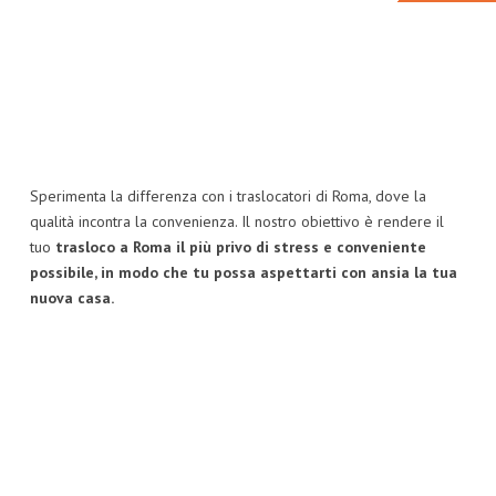
Sperimenta la differenza con i traslocatori di Roma, dove la
qualità incontra la convenienza. Il nostro obiettivo è rendere il
tuo
trasloco a Roma il più privo di stress e conveniente
possibile, in modo che tu possa aspettarti con ansia la tua
nuova casa.