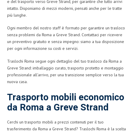
e del trasporto verso Greve Strand, per garantire che tutto arrivi
intatto. Disponiamo di mezzi moderni, pensati anche per le tratte
più lunghe.
Ogni membro del nostro staff è formato per garantire un trasloco
senza problemi da Roma a Greve Strand. Contattaci per ricevere
un preventivo gratuito e senza impegno: siamo a tua disposizione
per ogni informazione su costi e servizi.
Traslochi Roma segue ogni dettaglio del tuo trasloco da Roma a
Greve Strand: imballaggio curato, trasporto protetto e montaggio
professionale all’arrivo, per una transizione semplice verso la tua
nuova casa.
Trasporto mobili economico
da Roma a Greve Strand
Cerchi un trasporto mobili a prezzi contenuti per il tuo
trasferimento da Roma a Greve Strand? Traslochi Roma è la scelta