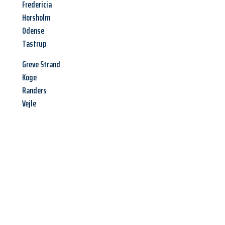
Fredericia
Horsholm
Odense
Tastrup
Greve Strand
Koge
Randers
Vejle
Richiedi ora e ricevi
un'
offerta
con il
miglior prezzo !