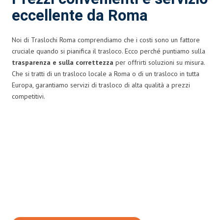
eccellente da Roma
Noi di Traslochi Roma comprendiamo che i costi sono un fattore
cruciale quando si pianifica il trasloco. Ecco perché puntiamo sulla
trasparenza e sulla correttezza
per offrirti soluzioni su misura.
Che si tratti di un trasloco locale a Roma o di un trasloco in tutta
Europa, garantiamo servizi di trasloco di alta qualità a prezzi
competitivi.