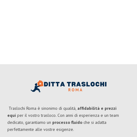
Traslochi Roma è sinonimo di qualità,
affidabilità e prezzi
equi
per il vostro trasloco. Con anni di esperienza e un team
dedicato, garantiamo un
processo fluido
che si adatta
perfettamente alle vostre esigenze.