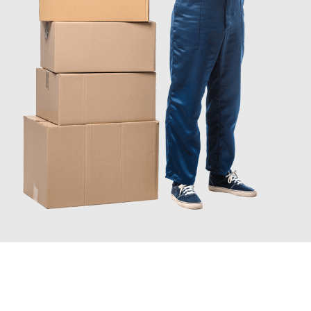
INFORMATI ORA