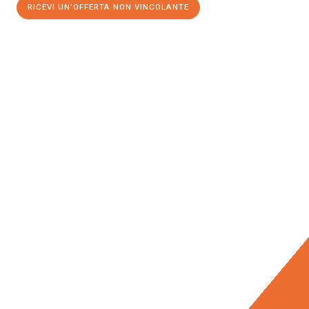
RICEVI UN'OFFERTA NON VINCOLANTE