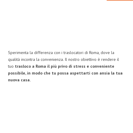
Sperimenta la differenza con i traslocatori di Roma, dove la
qualità incontra la convenienza. Il nostro obiettivo è rendere il
tuo
trasloco a Roma il più privo di stress e conveniente
possibile, in modo che tu possa aspettarti con ansia la tua
nuova casa.