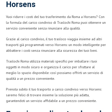
Horsens
Vuoi ridurre i costi del tuo trasferimento da Roma a Horsens? Con
la formula del carico condiviso di Traslochi Roma puoi ottenere un
servizio conveniente senza rinunciare alla qualità.
Grazie al carico condiviso, il tuo trasloco viaggia insieme ad altri
trasporti già programmati verso Horsens: un modo intelligente per
abbattere i costi senza rinunciare alla sicurezza dei tuoi beni.
Traslochi Roma utilizza materiali specifici per imballare i tuoi
oggetti in modo sicuro e organizza il carico per sfruttare al
meglio lo spazio disponibile: così possiamo offrirti un servizio di
qualità a un prezzo conveniente.
Prenota subito il tuo trasporto a carico condiviso verso Horsens:
saremo felici di trovare insieme la soluzione più adatta,
garantendoti un servizio affidabile a un prezzo conveniente.