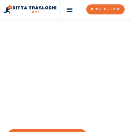
RICEVI OFFERTA
Ditta Traslochi Roma
Servizi Traslochi Roma
Costi e prezzi
TRASLOCHI ROMA
Traslochi Roma
Horsens
Il tuo trasloco Roma Horsens può essere così facile! Sperimenta
il nostro
servizio di prima classe
e assicurati i
migliori prezzi in
Roma
.
Richiedo ora la tua offerta personalizzata e fai il primo
passo verso un trasloco senza stress a Horsens