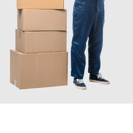
INFORMATI ORA