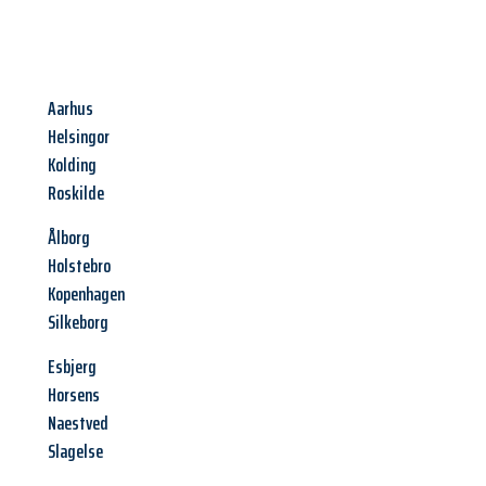
Aarhus
Helsingor
Kolding
Roskilde
Ålborg
Holstebro
Kopenhagen
Silkeborg
Esbjerg
Horsens
Naestved
Slagelse