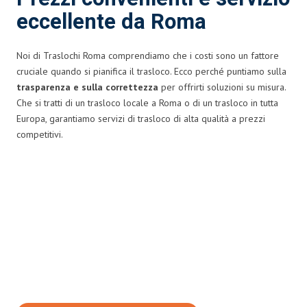
eccellente da Roma
Noi di Traslochi Roma comprendiamo che i costi sono un fattore
cruciale quando si pianifica il trasloco. Ecco perché puntiamo sulla
trasparenza e sulla correttezza
per offrirti soluzioni su misura.
Che si tratti di un trasloco locale a Roma o di un trasloco in tutta
Europa, garantiamo servizi di trasloco di alta qualità a prezzi
competitivi.