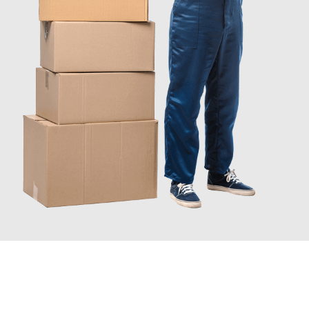
INFORMATI ORA