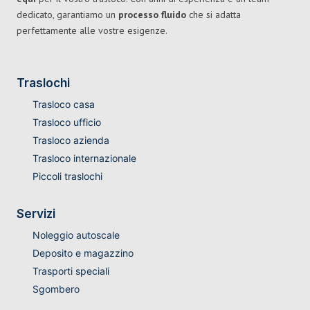
dedicato, garantiamo un
processo fluido
che si adatta
perfettamente alle vostre esigenze.
Traslochi
Trasloco casa
Trasloco ufficio
Trasloco azienda
Trasloco internazionale
Piccoli traslochi
Servizi
Noleggio autoscale
Deposito e magazzino
Trasporti speciali
Sgombero