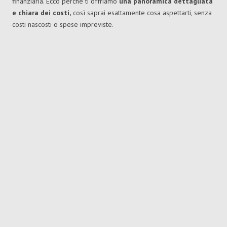
finanziaria. Ecco perché ti offriamo
una panoramica dettagliata
e chiara dei costi,
così saprai esattamente cosa aspettarti, senza
costi nascosti o spese impreviste.