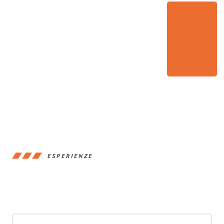
ESPERIENZE