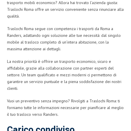
trasporto mobili economico? Allora hai trovato l’azienda giusta:
Traslochi Roma offre un servizio conveniente senza rinunciare alla
qualità.
Traslochi Roma segue con competenza i trasporti da Roma a
Randers, adattando ogni soluzione alle tue necessità: dal singolo
mobile al trasloco completo di un’intera abitazione, con la
massima attenzione ai dettagli.
La nostra priorità è offrire un trasporto economico, sicuro e
affidabile, grazie alla collaborazione con partner esperti del
settore. Un team qualificato e mezzi moderni ci permettono di
garantire un servizio puntuale e la piena soddisfazione dei nostri
clienti.
Vuoi un preventivo senza impegno? Rivolgiti a Traslochi Roma: ti
forniamo tutte le informazioni necessarie per pianificare al meglio
il tuo trasloco verso Randers.
Carico condiviso