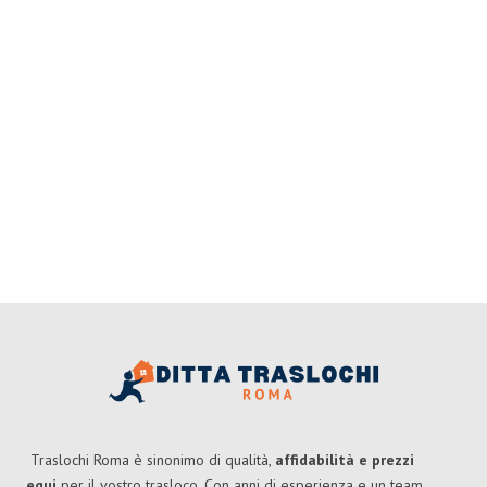
Traslochi Roma è sinonimo di qualità,
affidabilità e prezzi
equi
per il vostro trasloco. Con anni di esperienza e un team