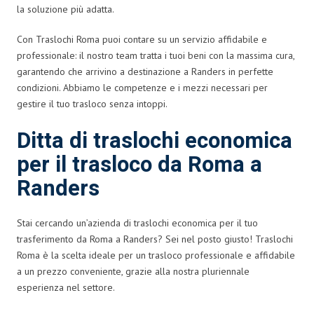
la soluzione più adatta.
Con Traslochi Roma puoi contare su un servizio affidabile e
professionale: il nostro team tratta i tuoi beni con la massima cura,
garantendo che arrivino a destinazione a Randers in perfette
condizioni. Abbiamo le competenze e i mezzi necessari per
gestire il tuo trasloco senza intoppi.
Ditta di traslochi economica
per il trasloco da Roma a
Randers
Stai cercando un’azienda di traslochi economica per il tuo
trasferimento da Roma a Randers? Sei nel posto giusto! Traslochi
Roma è la scelta ideale per un trasloco professionale e affidabile
a un prezzo conveniente, grazie alla nostra pluriennale
esperienza nel settore.