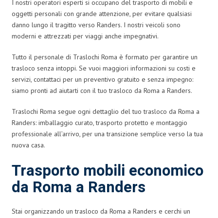
I nostri operatori esperti si occupano del trasporto di mobili e
oggetti personali con grande attenzione, per evitare qualsiasi
danno lungo il tragitto verso Randers. I nostri veicoli sono
moderni e attrezzati per viaggi anche impegnativi.
Tutto il personale di Traslochi Roma è formato per garantire un
trasloco senza intoppi. Se vuoi maggiori informazioni su costi e
servizi, contattaci per un preventivo gratuito e senza impegno:
siamo pronti ad aiutarti con il tuo trasloco da Roma a Randers.
Traslochi Roma segue ogni dettaglio del tuo trasloco da Roma a
Randers: imballaggio curato, trasporto protetto e montaggio
professionale all’arrivo, per una transizione semplice verso la tua
nuova casa.
Trasporto mobili economico
da Roma a Randers
Stai organizzando un trasloco da Roma a Randers e cerchi un