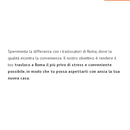
Sperimenta la differenza con i traslocatori di Roma, dove la
qualità incontra la convenienza. Il nostro obiettivo è rendere il
tuo
trasloco a Roma il più privo di stress e conveniente
possibile, in modo che tu possa aspettarti con ansia la tua
nuova casa.