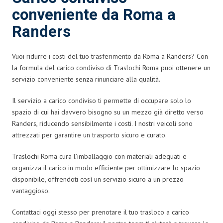
conveniente da Roma a
Randers
Vuoi ridurre i costi del tuo trasferimento da Roma a Randers? Con
la formula del carico condiviso di Traslochi Roma puoi ottenere un
servizio conveniente senza rinunciare alla qualità.
Il servizio a carico condiviso ti permette di occupare solo lo
spazio di cui hai davvero bisogno su un mezzo già diretto verso
Randers, riducendo sensibilmente i costi. I nostri veicoli sono
attrezzati per garantire un trasporto sicuro e curato.
Traslochi Roma cura l’imballaggio con materiali adeguati e
organizza il carico in modo efficiente per ottimizzare lo spazio
disponibile, offrendoti così un servizio sicuro a un prezzo
vantaggioso.
Contattaci oggi stesso per prenotare il tuo trasloco a carico