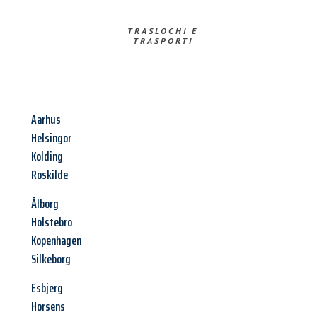
TRASLOCHI E
TRASPORTI​
Aarhus
Helsingor
Kolding
Roskilde
Ålborg
Holstebro
Kopenhagen
Silkeborg
Esbjerg
Horsens