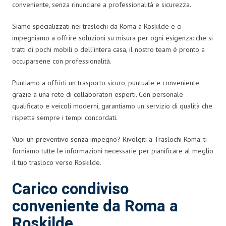
conveniente, senza rinunciare a professionalità e sicurezza.
Siamo specializzati nei traslochi da Roma a Roskilde e ci
impegniamo a offrire soluzioni su misura per ogni esigenza: che si
tratti di pochi mobili o dell’intera casa, il nostro team è pronto a
occuparsene con professionalità.
Puntiamo a offrirti un trasporto sicuro, puntuale e conveniente,
grazie a una rete di collaboratori esperti. Con personale
qualificato e veicoli moderni, garantiamo un servizio di qualità che
rispetta sempre i tempi concordati.
Vuoi un preventivo senza impegno? Rivolgiti a Traslochi Roma: ti
forniamo tutte le informazioni necessarie per pianificare al meglio
il tuo trasloco verso Roskilde.
Carico condiviso
conveniente da Roma a
Roskilde