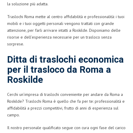
la soluzione più adatta.
Traslochi Roma mette al centro affidabilità e professionalità: i tuoi
mobili e i tuoi oggetti personali vengono trattati con grande
attenzione, per farli arrivare intatti a Roskilde. Disponiamo delle
risorse e dell’esperienza necessarie per un trasloco senza
sorprese.
Ditta di traslochi economica
per il trasloco da Roma a
Roskilde
Cerchi un’impresa di traslochi conveniente per andare da Roma a
Roskilde? Traslochi Roma è quello che fa per te: professionalità e
affidabilità a prezzi competitivi, frutto di anni di esperienza sul
campo.
Il nostro personale qualificato segue con cura ogni fase del carico