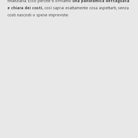
finanziaria. Ecco perché ti offriamo
una panoramica dettagliata
e chiara dei costi,
così saprai esattamente cosa aspettarti, senza
costi nascosti o spese impreviste.