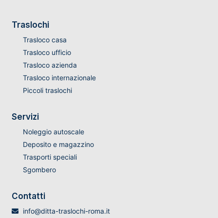
Traslochi
Trasloco casa
Trasloco ufficio
Trasloco azienda
Trasloco internazionale
Piccoli traslochi
Servizi
Noleggio autoscale
Deposito e magazzino
Trasporti speciali
Sgombero
Contatti
info@ditta-traslochi-roma.it