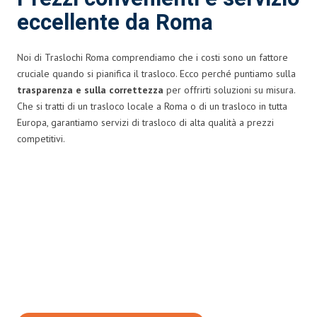
eccellente da Roma
Noi di Traslochi Roma comprendiamo che i costi sono un fattore
cruciale quando si pianifica il trasloco. Ecco perché puntiamo sulla
trasparenza e sulla correttezza
per offrirti soluzioni su misura.
Che si tratti di un trasloco locale a Roma o di un trasloco in tutta
Europa, garantiamo servizi di trasloco di alta qualità a prezzi
competitivi.