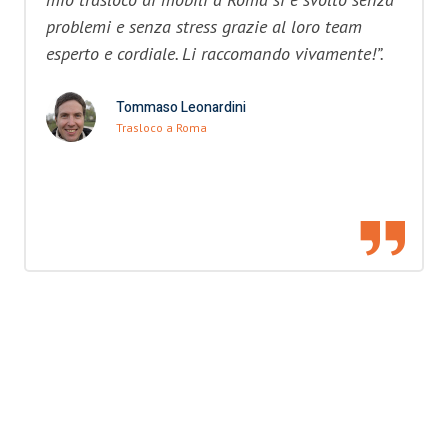
problemi e senza stress grazie al loro team
esperto e cordiale. Li raccomando vivamente!”.
Tommaso Leonardini
Trasloco a Roma