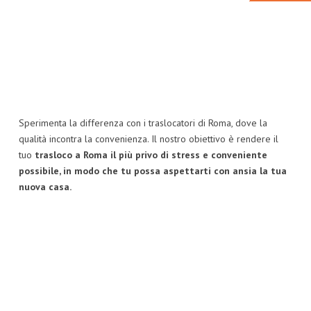
Sperimenta la differenza con i traslocatori di Roma, dove la
qualità incontra la convenienza. Il nostro obiettivo è rendere il
tuo
trasloco a Roma il più privo di stress e conveniente
possibile, in modo che tu possa aspettarti con ansia la tua
nuova casa.