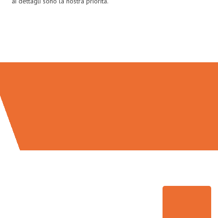
ai dettagli sono la nostra priorità.
Traslochi Roma in numeri: