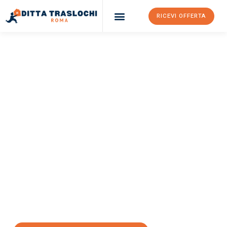
RICEVI OFFERTA
Ditta Traslochi Roma
Servizi Traslochi Roma
Costi e prezzi
TRASLOCHI ROMA
Traslochi Roma
Roskilde
Il tuo trasloco Roma Roskilde può essere così facile! Sperimenta
il nostro
servizio di prima classe
e assicurati i
migliori prezzi in
Roma
.
Richiedo ora la tua offerta personalizzata e fai il primo
passo verso un trasloco senza stress a Roskilde