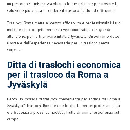
un percorso su misura. Ascoltiamo le tue richieste per trovare la
soluzione più adatta e rendere il trasloco fluido ed efficiente.
Traslochi Roma mette al centro affidabilità e professionalità: i tuoi
mobili e i tuoi oggetti personali vengono trattati con grande
attenzione, per farli arrivare intatti a Jyväskylä. Disponiamo delle
risorse e dell’esperienza necessarie per un trasloco senza
sorprese.
Ditta di traslochi economica
per il trasloco da Roma a
Jyväskylä
Cerchi un’impresa di traslochi conveniente per andare da Roma a
Jyväskylä? Traslochi Roma è quello che fa per te: professionalità
e affidabilità a prezzi competitivi, frutto di anni di esperienza sul
campo.