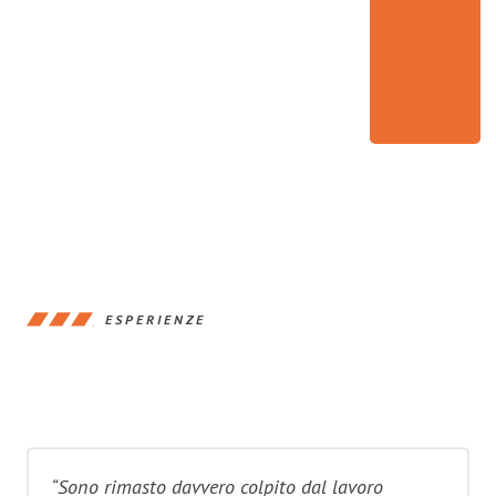
ESPERIENZE
“Sono rimasto davvero colpito dal lavoro