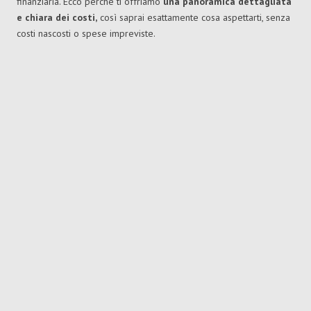
finanziaria. Ecco perché ti offriamo
una panoramica dettagliata
e chiara dei costi,
così saprai esattamente cosa aspettarti, senza
costi nascosti o spese impreviste.