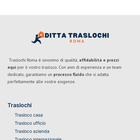
Traslochi Roma è sinonimo di qualità,
affidabilità e prezzi
equi
per il vostro trasloco. Con anni di esperienza e un team
dedicato, garantiamo un
processo fluido
che si adatta
perfettamente alle vostre esigenze.
Traslochi
Trasloco casa
Trasloco ufficio
Trasloco azienda
Trasloco internazionale