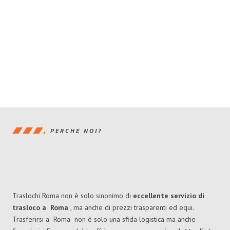
PERCHÉ NOI?
Traslochi Roma non è solo sinonimo di
eccellente
servizio di
trasloco
a
Roma
, ma anche di prezzi trasparenti ed equi.
Trasferirsi a
Roma
non è solo una sfida logistica ma anche