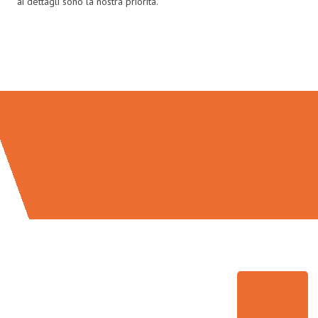
ai dettagli sono la nostra priorità.
Traslochi Roma in numeri: