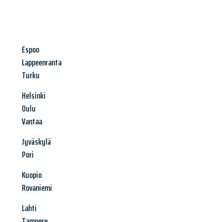
Espoo
Lappeenranta
Turku
Helsinki
Oulu
Vantaa
Jyväskylä
Pori
Kuopio
Rovaniemi
Lahti
Tampere