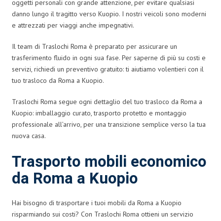
oggetti personali con grande attenzione, per evitare qualsiasi
danno lungo il tragitto verso Kuopio. I nostri veicoli sono moderni
e attrezzati per viaggi anche impegnativi.
Il team di Traslochi Roma è preparato per assicurare un
trasferimento fluido in ogni sua fase. Per saperne di più su costi e
servizi, richiedi un preventivo gratuito: ti aiutiamo volentieri con il
tuo trasloco da Roma a Kuopio.
Traslochi Roma segue ogni dettaglio del tuo trasloco da Roma a
Kuopio: imballaggio curato, trasporto protetto e montaggio
professionale all’arrivo, per una transizione semplice verso la tua
nuova casa.
Trasporto mobili economico
da Roma a Kuopio
Hai bisogno di trasportare i tuoi mobili da Roma a Kuopio
risparmiando sui costi? Con Traslochi Roma ottieni un servizio