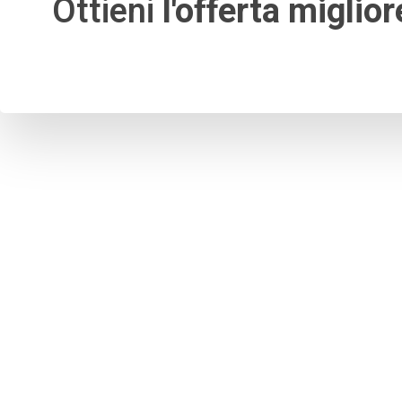
Ottieni
l'offerta miglior