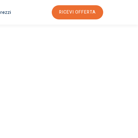
prezzi
RICEVI OFFERTA