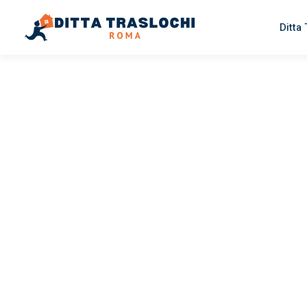
Ditta
TRASLOCHI ROMA
Traslochi
Roma