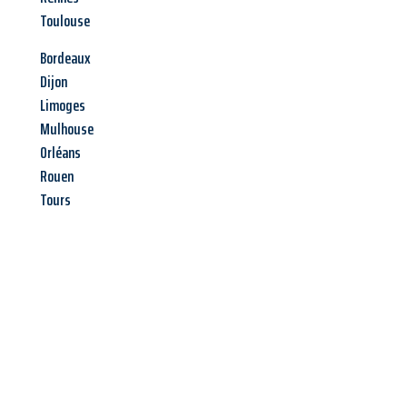
Toulouse
Bordeaux
Dijon
Limoges
Mulhouse
Orléans
Rouen
Tours
Richiedi ora e ricevi
un'
offerta
con il