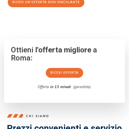
RICEVI UN'OFFERTA NON VINCOLANTE
100% non vincolante – Risposta garantita entro 15 minuti.
Ottieni
l'offerta migliore
a
Roma:
RICEVI OFFERTA
Offerta
in 15 minuti
(garantita).
CHI SIAMO
Prezzi convenienti e servizio