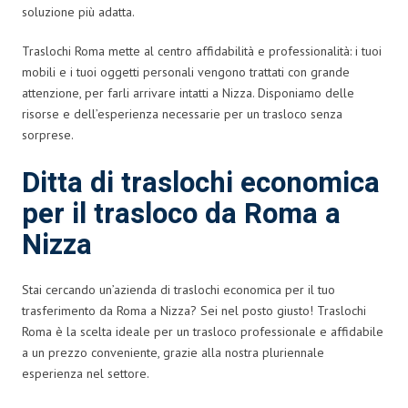
soluzione più adatta.
Traslochi Roma mette al centro affidabilità e professionalità: i tuoi
mobili e i tuoi oggetti personali vengono trattati con grande
attenzione, per farli arrivare intatti a Nizza. Disponiamo delle
risorse e dell’esperienza necessarie per un trasloco senza
sorprese.
Ditta di traslochi economica
per il trasloco da Roma a
Nizza
Stai cercando un’azienda di traslochi economica per il tuo
trasferimento da Roma a Nizza? Sei nel posto giusto! Traslochi
Roma è la scelta ideale per un trasloco professionale e affidabile
a un prezzo conveniente, grazie alla nostra pluriennale
esperienza nel settore.