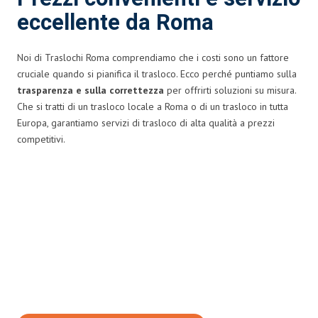
eccellente da Roma
Noi di Traslochi Roma comprendiamo che i costi sono un fattore
cruciale quando si pianifica il trasloco. Ecco perché puntiamo sulla
trasparenza e sulla correttezza
per offrirti soluzioni su misura.
Che si tratti di un trasloco locale a Roma o di un trasloco in tutta
Europa, garantiamo servizi di trasloco di alta qualità a prezzi
competitivi.