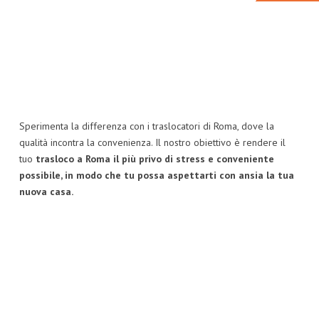
Sperimenta la differenza con i traslocatori di Roma, dove la
qualità incontra la convenienza. Il nostro obiettivo è rendere il
tuo
trasloco a Roma il più privo di stress e conveniente
possibile, in modo che tu possa aspettarti con ansia la tua
nuova casa.