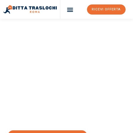
RICEVI OFFERTA
Ditta Traslochi Roma
Servizi Traslochi Roma
Costi e prezzi
TRASLOCHI ROMA
Traslochi Roma
Nizza
Il tuo trasloco Roma Nizza può essere così facile! Sperimenta il
nostro
servizio di prima classe
e assicurati i
migliori prezzi in
Roma
.
Richiedo ora la tua offerta personalizzata e fai il primo
passo verso un trasloco senza stress a Nizza