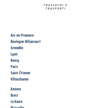
TRASLOCHI E
TRASPORTI​
Aix-en-Provence
Boulogne-Billancourt
Grenoble
Lyon
Nancy
Paris
Saint-Étienne
Villeurbanne
Amiens
Brest
Le Havre
Marseille