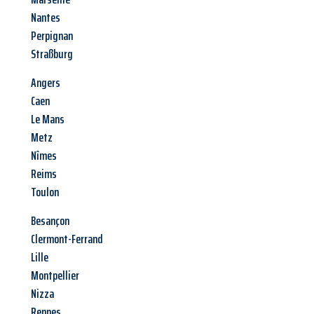
Nantes
Perpignan
Straßburg
Angers
Caen
Le Mans
Metz
Nîmes
Reims
Toulon
Besançon
Clermont-Ferrand
Lille
Montpellier
Nizza
Rennes