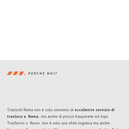
PERCHÉ NOI?
Traslochi Roma non è solo sinonimo di
eccellente
servizio di
trasloco
a
Roma
, ma anche di prezzi trasparenti ed equi.
Trasferirsi a
Roma
non è solo una sfida logistica ma anche