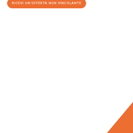
RICEVI UN'OFFERTA NON VINCOLANTE