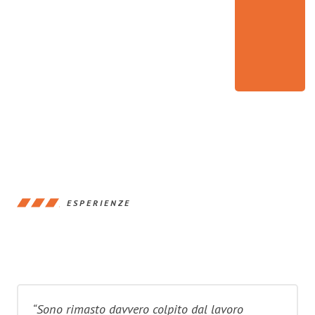
ESPERIENZE
“Sono rimasto davvero colpito dal lavoro