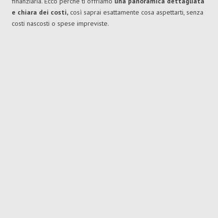
finanziaria. Ecco perché ti offriamo
una panoramica dettagliata
e chiara dei costi,
così saprai esattamente cosa aspettarti, senza
costi nascosti o spese impreviste.