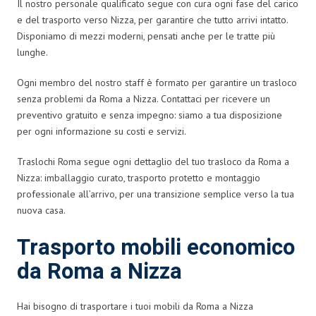
Il nostro personale qualificato segue con cura ogni fase del carico
e del trasporto verso Nizza, per garantire che tutto arrivi intatto.
Disponiamo di mezzi moderni, pensati anche per le tratte più
lunghe.
Ogni membro del nostro staff è formato per garantire un trasloco
senza problemi da Roma a Nizza. Contattaci per ricevere un
preventivo gratuito e senza impegno: siamo a tua disposizione
per ogni informazione su costi e servizi.
Traslochi Roma segue ogni dettaglio del tuo trasloco da Roma a
Nizza: imballaggio curato, trasporto protetto e montaggio
professionale all’arrivo, per una transizione semplice verso la tua
nuova casa.
Trasporto mobili economico
da Roma a Nizza
Hai bisogno di trasportare i tuoi mobili da Roma a Nizza