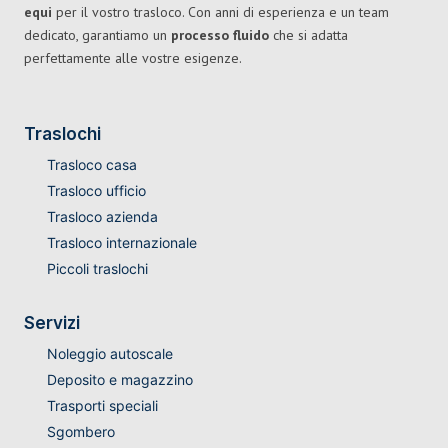
equi
per il vostro trasloco. Con anni di esperienza e un team
dedicato, garantiamo un
processo fluido
che si adatta
perfettamente alle vostre esigenze.
Traslochi
Trasloco casa
Trasloco ufficio
Trasloco azienda
Trasloco internazionale
Piccoli traslochi
Servizi
Noleggio autoscale
Deposito e magazzino
Trasporti speciali
Sgombero