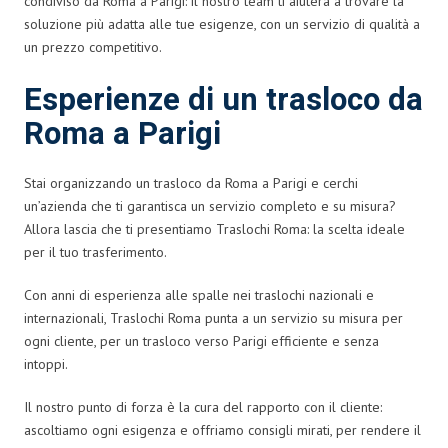
condiviso da Roma a Parigi: il nostro team ti aiuterà a trovare la
soluzione più adatta alle tue esigenze, con un servizio di qualità a
un prezzo competitivo.
Esperienze di un trasloco da
Roma a Parigi
Stai organizzando un trasloco da Roma a Parigi e cerchi
un’azienda che ti garantisca un servizio completo e su misura?
Allora lascia che ti presentiamo Traslochi Roma: la scelta ideale
per il tuo trasferimento.
Con anni di esperienza alle spalle nei traslochi nazionali e
internazionali, Traslochi Roma punta a un servizio su misura per
ogni cliente, per un trasloco verso Parigi efficiente e senza
intoppi.
Il nostro punto di forza è la cura del rapporto con il cliente:
ascoltiamo ogni esigenza e offriamo consigli mirati, per rendere il