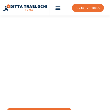
RICEVI OFFERTA
Ditta Traslochi Roma
Servizi Traslochi Roma
Costi e prezzi
TRASLOCHI ROMA
Traslochi Roma
Parigi
Il tuo trasloco Roma Parigi può essere così facile! Sperimenta il
nostro
servizio di prima classe
e assicurati i
migliori prezzi in
Roma
.
Richiedo ora la tua offerta personalizzata e fai il primo
passo verso un trasloco senza stress a Parigi