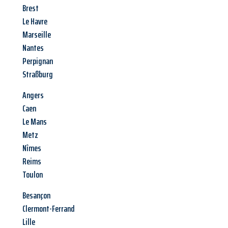
Brest
Le Havre
Marseille
Nantes
Perpignan
Straßburg
Angers
Caen
Le Mans
Metz
Nîmes
Reims
Toulon
Besançon
Clermont-Ferrand
Lille