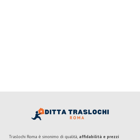
Traslochi Roma è sinonimo di qualità,
affidabilità e prezzi