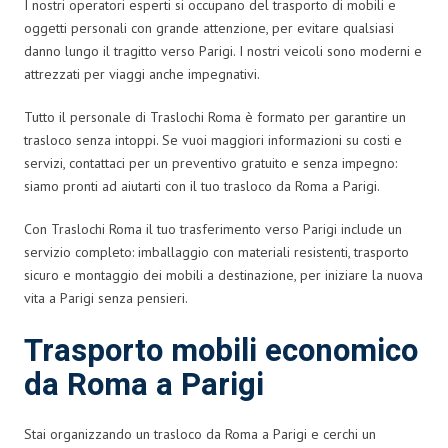
I nostri operatori esperti si occupano del trasporto di mobili e
oggetti personali con grande attenzione, per evitare qualsiasi
danno lungo il tragitto verso Parigi. I nostri veicoli sono moderni e
attrezzati per viaggi anche impegnativi.
Tutto il personale di Traslochi Roma è formato per garantire un
trasloco senza intoppi. Se vuoi maggiori informazioni su costi e
servizi, contattaci per un preventivo gratuito e senza impegno:
siamo pronti ad aiutarti con il tuo trasloco da Roma a Parigi.
Con Traslochi Roma il tuo trasferimento verso Parigi include un
servizio completo: imballaggio con materiali resistenti, trasporto
sicuro e montaggio dei mobili a destinazione, per iniziare la nuova
vita a Parigi senza pensieri.
Trasporto mobili economico
da Roma a Parigi
Stai organizzando un trasloco da Roma a Parigi e cerchi un