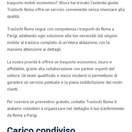
trasporto mobili economico? Allora hai trovato l’azienda giusta:
Traslochi Roma offre un servizio conveniente senza rinunciare alla
qualità.
Traslochi Roma segue con competenza i trasporti da Roma a
Parigi, adattando ogni soluzione alle tue necessità: dal singolo
mobile al trasloco completo di un’intera abitazione, con la
massima attenzione ai dettagli.
La nostra priorità è offrire un trasporto economico, sicuro e
affidabile, grazie alla collaborazione con partner esperti del
settore. Un team qualificato e mezzi moderni ci permettono di
garantire un servizio puntuale e la piena soddisfazione dei nostri
clienti.
Per ricevere un preventivo gratuito, contatta Traslochi Roma: ti
aiutiamo volentieri a organizzare nel dettaglio il tuo trasferimento
da Roma a Parigi.
Carico condiviso