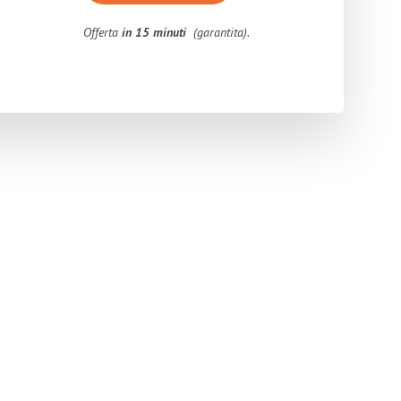
Offerta
in 15 minuti
(garantita).