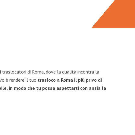
 traslocatori di Roma, dove la qualità incontra la
vo è rendere il tuo
trasloco a Roma il più privo di
ile, in modo che tu possa aspettarti con ansia la