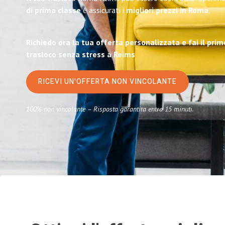
di prima classe
e assicurati i
migliori prezzi in Roma
.
Richiedo ora la tua offerta personalizzata e fai il pri
trasloco senza stress a Reims
RICEVI UN'OFFERTA NON VINCOLANTE
100% non vincolante – Risposta garantita entro 15 minuti.