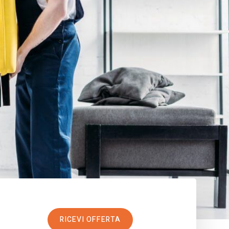
RICEVI OFFERTA