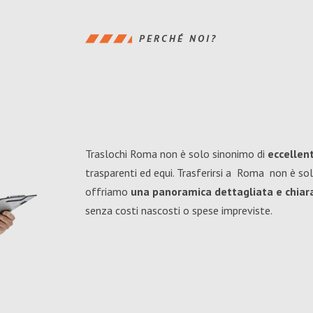
PERCHÉ NOI?
Traslochi Roma non è solo sinonimo di
eccellen
trasparenti ed equi. Trasferirsi a
Roma
non è sol
offriamo
una panoramica dettagliata e chiara
senza costi nascosti o spese impreviste.