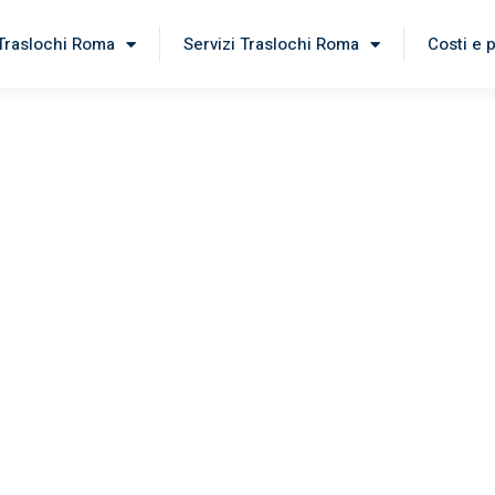
 Traslochi Roma
Servizi Traslochi Roma
Costi e 