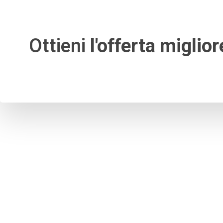
Ottieni
l'offerta miglior