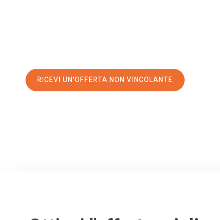
servizio di prima classe
e assicurati i
migliori prezzi in 
Richiedo ora la tua offerta personalizzata e fai il pri
trasloco senza stress a Augusta
RICEVI UN'OFFERTA NON VINCOLANTE
100% non vincolante – Risposta garantita entro 15 minuti.