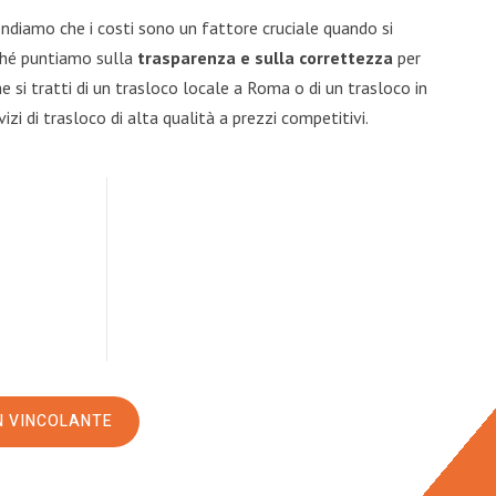
diamo che i costi sono un fattore cruciale quando si
rché puntiamo sulla
trasparenza e sulla correttezza
per
he si tratti di un trasloco locale a Roma o di un trasloco in
zi di trasloco di alta qualità a prezzi competitivi.
N VINCOLANTE