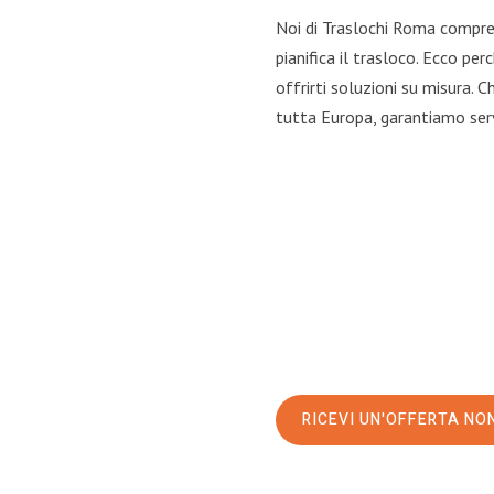
Noi di Traslochi Roma compren
pianifica il trasloco. Ecco pe
offrirti soluzioni su misura. C
tutta Europa, garantiamo servi
RICEVI UN'OFFERTA NO