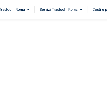
 Traslochi Roma
Servizi Traslochi Roma
Costi e 
usta
menta il nostro