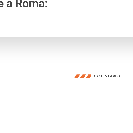
e
a Roma:
CHI SIAMO