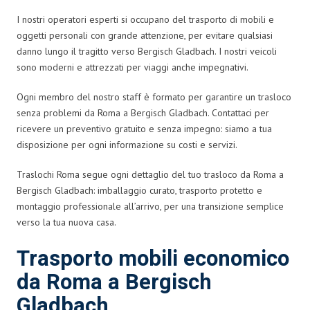
I nostri operatori esperti si occupano del trasporto di mobili e
oggetti personali con grande attenzione, per evitare qualsiasi
danno lungo il tragitto verso Bergisch Gladbach. I nostri veicoli
sono moderni e attrezzati per viaggi anche impegnativi.
Ogni membro del nostro staff è formato per garantire un trasloco
senza problemi da Roma a Bergisch Gladbach. Contattaci per
ricevere un preventivo gratuito e senza impegno: siamo a tua
disposizione per ogni informazione su costi e servizi.
Traslochi Roma segue ogni dettaglio del tuo trasloco da Roma a
Bergisch Gladbach: imballaggio curato, trasporto protetto e
montaggio professionale all’arrivo, per una transizione semplice
verso la tua nuova casa.
Trasporto mobili economico
da Roma a Bergisch
Gladbach