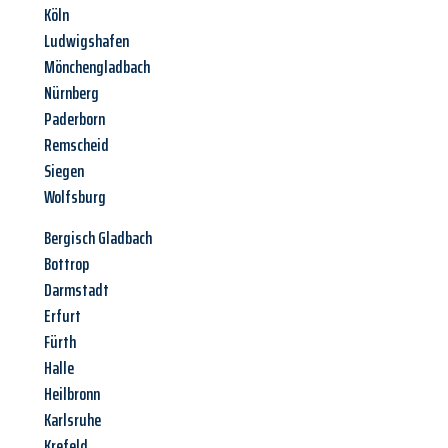
Köln
Ludwigshafen
Mönchengladbach
Nürnberg
Paderborn
Remscheid
Siegen
Wolfsburg
Bergisch Gladbach
Bottrop
Darmstadt
Erfurt
Fürth
Halle
Heilbronn
Karlsruhe
Krefeld