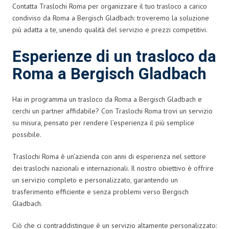
Contatta Traslochi Roma per organizzare il tuo trasloco a carico
condiviso da Roma a Bergisch Gladbach: troveremo la soluzione
più adatta a te, unendo qualità del servizio e prezzi competitivi.
Esperienze di un trasloco da
Roma a Bergisch Gladbach
Hai in programma un trasloco da Roma a Bergisch Gladbach e
cerchi un partner affidabile? Con Traslochi Roma trovi un servizio
su misura, pensato per rendere l’esperienza il più semplice
possibile.
Traslochi Roma è un’azienda con anni di esperienza nel settore
dei traslochi nazionali e internazionali. Il nostro obiettivo è offrire
un servizio completo e personalizzato, garantendo un
trasferimento efficiente e senza problemi verso Bergisch
Gladbach.
Ciò che ci contraddistingue è un servizio altamente personalizzato: