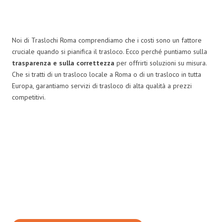
Noi di Traslochi Roma comprendiamo che i costi sono un fattore
cruciale quando si pianifica il trasloco. Ecco perché puntiamo sulla
trasparenza e sulla correttezza
per offrirti soluzioni su misura.
Che si tratti di un trasloco locale a Roma o di un trasloco in tutta
Europa, garantiamo servizi di trasloco di alta qualità a prezzi
competitivi.