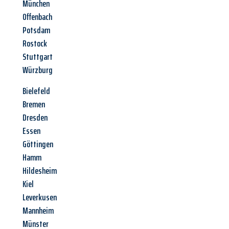
München
Offenbach
Potsdam
Rostock
Stuttgart
Würzburg
Bielefeld
Bremen
Dresden
Essen
Göttingen
Hamm
Hildesheim
Kiel
Leverkusen
Mannheim
Münster