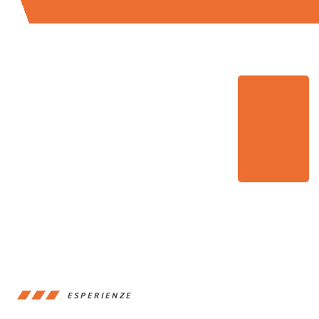
ESPERIENZE