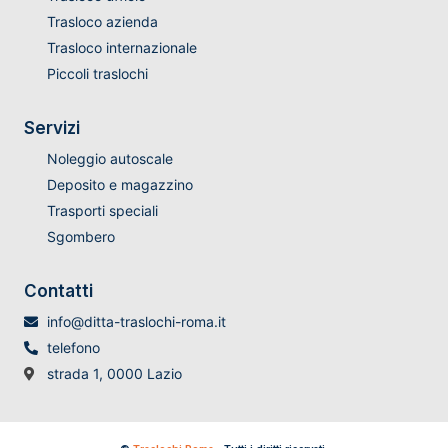
Trasloco azienda
Trasloco internazionale
Piccoli traslochi
Servizi
Noleggio autoscale
Deposito e magazzino
Trasporti speciali
Sgombero
Contatti
info@ditta-traslochi-roma.it
telefono
strada 1, 0000 Lazio