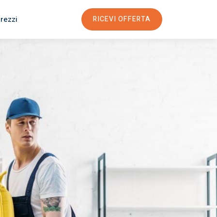
prezzi
RICEVI OFFERTA