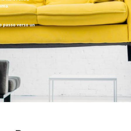
Roma
.
mo passo verso un