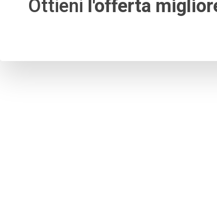
Ottieni
l'offerta miglior