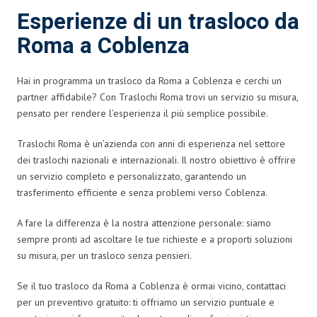
Esperienze di un trasloco da
Roma a Coblenza
Hai in programma un trasloco da Roma a Coblenza e cerchi un
partner affidabile? Con Traslochi Roma trovi un servizio su misura,
pensato per rendere l’esperienza il più semplice possibile.
Traslochi Roma è un’azienda con anni di esperienza nel settore
dei traslochi nazionali e internazionali. Il nostro obiettivo è offrire
un servizio completo e personalizzato, garantendo un
trasferimento efficiente e senza problemi verso Coblenza.
A fare la differenza è la nostra attenzione personale: siamo
sempre pronti ad ascoltare le tue richieste e a proporti soluzioni
su misura, per un trasloco senza pensieri.
Se il tuo trasloco da Roma a Coblenza è ormai vicino, contattaci
per un preventivo gratuito: ti offriamo un servizio puntuale e