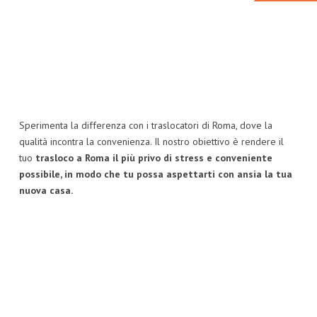
Sperimenta la differenza con i traslocatori di Roma, dove la
qualità incontra la convenienza. Il nostro obiettivo è rendere il
tuo
trasloco a Roma il più privo di stress e conveniente
possibile, in modo che tu possa aspettarti con ansia la tua
nuova casa.