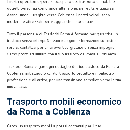
I nostri operatori esperti si occupano del trasporto di mobili e
oggetti personali con grande attenzione, per evitare qualsiasi
danno lungo il tragitto verso Coblenza. I nostri veicoli sono
moderni e attrezzati per viaggi anche impegnativi.
Tutto il personale di Traslochi Roma è formato per garantire un
trasloco senza intoppi. Se vuoi maggiori informazioni su costi e
servizi, contattaci per un preventivo gratuito e senza impegno:
siamo pronti ad aiutarti con il tuo trasloco da Roma a Coblenza.
Traslochi Roma segue ogni dettaglio del tuo trasloco da Roma a
Coblenza: imballaggio curato, trasporto protetto e montaggio
professionale all’arrivo, per una transizione semplice verso la tua
nuova casa.
Trasporto mobili economico
da Roma a Coblenza
Cerchi un trasporto mobili a prezzi contenuti per il tuo