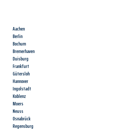
Aachen
Berlin
Bochum
Bremerhaven
Duisburg
Frankfurt
Gütersloh
Hannover
Ingolstadt
Koblenz
Moers
Neuss
Osnabrück
Regensburg