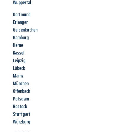
Wuppertal
Dortmund
Erlangen
Gelsenkirchen
Hamburg
Herne
Kassel
Leipzig
Lübeck
Mainz
München
Offenbach
Potsdam
Rostock
Stuttgart
Würzburg