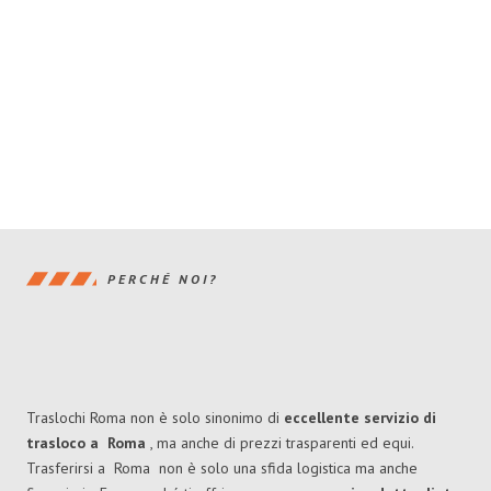
PERCHÉ NOI?
Traslochi Roma non è solo sinonimo di
eccellente
servizio di
trasloco
a
Roma
, ma anche di prezzi trasparenti ed equi.
Trasferirsi a
Roma
non è solo una sfida logistica ma anche