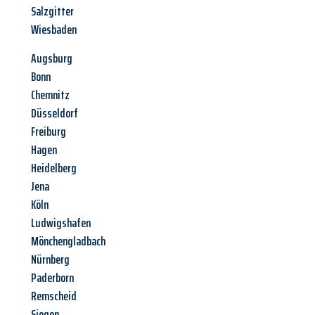
Salzgitter
Wiesbaden
Augsburg
Bonn
Chemnitz
Düsseldorf
Freiburg
Hagen
Heidelberg
Jena
Köln
Ludwigshafen
Mönchengladbach
Nürnberg
Paderborn
Remscheid
Siegen