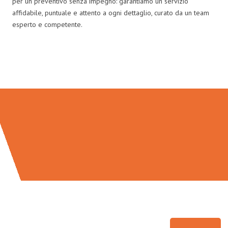
per un preventivo senza impegno: garantiamo un servizio
affidabile, puntuale e attento a ogni dettaglio, curato da un team
esperto e competente.
Traslochi Roma in numeri: