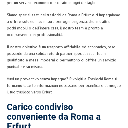
per un servizio economico e curato in ogni dettaglio.
Siamo specializzati nei traslochi da Roma a Erfurt e ci impegniamo
a offrire soluzioni su misura per ogni esigenza: che si tratti di
pochi mobili o dell’intera casa, il nostro team è pronto a
occuparsene con professionalità.
Il nostro obiettivo è un trasporto affidabile ed economico, reso
possibile da una solida rete di partner specializzati. Team
qualificato e mezzi moderni ci permettono di offrire un servizio
puntuale e su misura.
Vuoi un preventivo senza impegno? Rivolgiti a Traslochi Roma: ti
forniamo tutte le informazioni necessarie per pianificare al meglio
il tuo trasloco verso Erfurt.
Carico condiviso
conveniente da Roma a
Erfurt