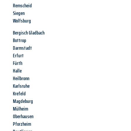
Remscheid
Siegen
Wolfsburg
Bergisch Gladbach
Bottrop
Darmstadt
Erfurt
Fürth
Halle
Heilbronn
Karlsruhe
Krefeld
Magdeburg
Mülheim
Oberhausen
Pforzheim