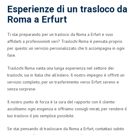
Esperienze di un trasloco da
Roma a Erfurt
Ti stai preparando per un trasloco da Roma a Erfurt e vuoi
affidarti a professionisti seri? Traslochi Roma è pensata proprio
per questo: un servizio personalizzato che ti accompagna in ogni
fase.
Traslochi Roma vanta una lunga esperienza nel settore dei
traslochi, sia in Italia che all’estero. Il nostro impegno è offrirti un
servizio completo, per un trasferimento verso Erfurt sereno e
senza sorprese.
Il nostro punto di forza è la cura del rapporto con il cliente:
ascoltiamo ogni esigenza e offriamo consigli mirati, per rendere il
tuo trasloco il più semplice possibile.
Se stai pensando di traslocare da Roma a Erfurt, contattaci subito