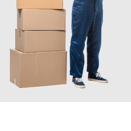
INFORMATI ORA