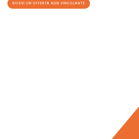
RICEVI UN'OFFERTA NON VINCOLANTE