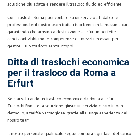
soluzione più adatta e rendere il trasloco fluido ed efficiente.
Con Traslochi Roma puoi contare su un servizio affidabile e
professionale: il nostro team tratta i tuoi beni con la massima cura,
garantendo che arrivino a destinazione a Erfurt in perfette
condizioni. Abbiamo le competenze e i mezzi necessari per
gestire il tuo trasloco senza intoppi.
Ditta di traslochi economica
per il trasloco da Roma a
Erfurt
Se stai valutando un trasloco economico da Roma a Erfurt,
Traslochi Roma è la soluzione giusta: un servizio curato in ogni
dettaglio, a tariffe vantaggiose, grazie alla lunga esperienza del
nostro team.
Il nostro personale qualificato segue con cura ogni fase del carico