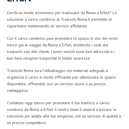
Cerchi un modo economico per traslocare da Roma a Erfurt? La
soluzione a carico condiviso di Traslochi Roma ti permette di
risparmiare mantenendo un servizio affidabile.
Con il carico condiviso puoi prenotare lo spazio in uno dei nostri
mezzi già in viaggio da Roma a Erfurt, dividendo i costi del
trasporto con altri clienti. I nostri veicoli sono ben attrezzati e i
tuoi beni vengono trasportati in totale sicurezza.
Traslochi Roma cura l’imballaggio con materiali adeguati e
organizza il carico in modo efficiente per ottimizzare lo spazio
disponibile, offrendoti così un servizio sicuro a un prezzo
vantaggioso.
Contattaci oggi stesso per prenotare il tuo trasloco a carico
condiviso da Roma a Erfurt: il nostro team ti aiuterà a trovare la
soluzione più adatta alle tue esigenze, con un servizio di qualità a
un prezzo competitivo.