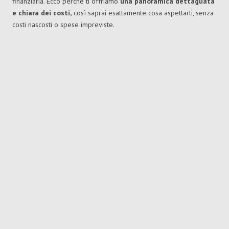
finanziaria. Ecco perché ti offriamo
una panoramica dettagliata
e chiara dei costi,
così saprai esattamente cosa aspettarti, senza
costi nascosti o spese impreviste.