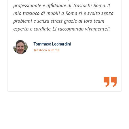
professionale e affidabile di Traslochi Roma. Il
mio trasloco di mobili a Roma si è svolto senza
problemi e senza stress grazie al loro team
esperto e cordiale. Li raccomando vivamente!”.
Tommaso Leonardini
Trasloco a Roma