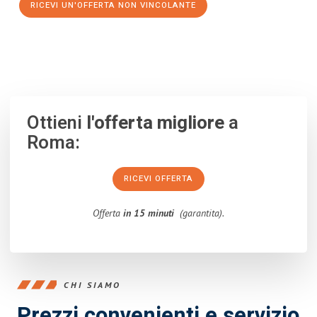
RICEVI UN'OFFERTA NON VINCOLANTE
100% non vincolante – Risposta garantita entro 15 minuti.
Ottieni
l'offerta migliore
a
Roma:
RICEVI OFFERTA
Offerta
in 15 minuti
(garantita).
CHI SIAMO
Prezzi convenienti e servizio