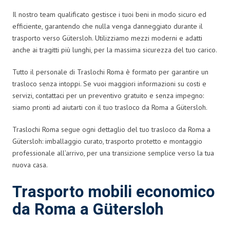
Il nostro team qualificato gestisce i tuoi beni in modo sicuro ed
efficiente, garantendo che nulla venga danneggiato durante il
trasporto verso Gütersloh. Utilizziamo mezzi moderni e adatti
anche ai tragitti più lunghi, per la massima sicurezza del tuo carico.
Tutto il personale di Traslochi Roma è formato per garantire un
trasloco senza intoppi. Se vuoi maggiori informazioni su costi e
servizi, contattaci per un preventivo gratuito e senza impegno:
siamo pronti ad aiutarti con il tuo trasloco da Roma a Gütersloh.
Traslochi Roma segue ogni dettaglio del tuo trasloco da Roma a
Gütersloh: imballaggio curato, trasporto protetto e montaggio
professionale all’arrivo, per una transizione semplice verso la tua
nuova casa.
Trasporto mobili economico
da Roma a Gütersloh