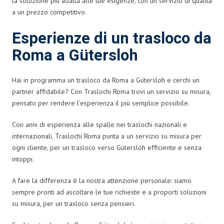
la soluzione più adatta alle tue esigenze, con un servizio di qualità
a un prezzo competitivo.
Esperienze di un trasloco da
Roma a Gütersloh
Hai in programma un trasloco da Roma a Gütersloh e cerchi un
partner affidabile? Con Traslochi Roma trovi un servizio su misura,
pensato per rendere l’esperienza il più semplice possibile.
Con anni di esperienza alle spalle nei traslochi nazionali e
internazionali, Traslochi Roma punta a un servizio su misura per
ogni cliente, per un trasloco verso Gütersloh efficiente e senza
intoppi.
A fare la differenza è la nostra attenzione personale: siamo
sempre pronti ad ascoltare le tue richieste e a proporti soluzioni
su misura, per un trasloco senza pensieri.