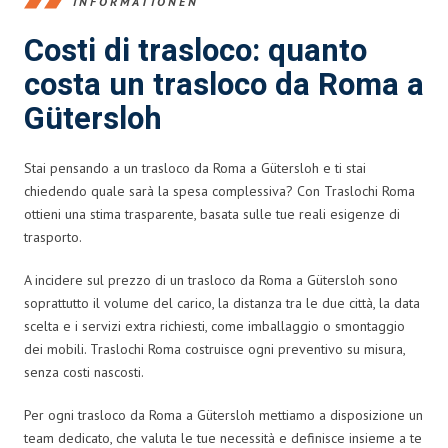
INFORMATIONEN
Costi di trasloco: quanto
costa un trasloco da Roma a
Gütersloh
Stai pensando a un trasloco da Roma a Gütersloh e ti stai
chiedendo quale sarà la spesa complessiva? Con Traslochi Roma
ottieni una stima trasparente, basata sulle tue reali esigenze di
trasporto.
A incidere sul prezzo di un trasloco da Roma a Gütersloh sono
soprattutto il volume del carico, la distanza tra le due città, la data
scelta e i servizi extra richiesti, come imballaggio o smontaggio
dei mobili. Traslochi Roma costruisce ogni preventivo su misura,
senza costi nascosti.
Per ogni trasloco da Roma a Gütersloh mettiamo a disposizione un
team dedicato, che valuta le tue necessità e definisce insieme a te