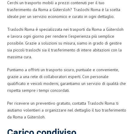
Cerchi un trasporto mobili a prezzi contenuti per il tuo
trasferimento da Roma a Gütersloh? Traslochi Roma è la scelta
ideale per un servizio economico e curato in ogni dettaglio.
Traslochi Roma è specializzata nei trasporti da Roma a Gütersloh
e lavora ogni giorno per rendere l’esperienza più semplice
possibile. Grazie a soluzioni su misura, siamo in grado di gestire
sia piccoli traslochi sia il trasferimento di intere abitazioni con la
massima cura.
Puntiamo a offrirti un trasporto sicuro, puntuale e conveniente,
grazie a una rete di collaboratori esperti. Con personale
qualificato e veicoli moderni, garantiamo un servizio di qualità che
rispetta sempre i tempi concordati.
Per ricevere un preventivo gratuito, contatta Traslochi Roma: ti
aiutiamo volentieri a organizzare nel dettaglio il tuo trasferimento
da Roma a Gütersloh.
Carico condiviso