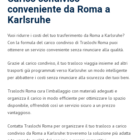
conveniente da Roma a
Karlsruhe
Vuoi ridurre i costi del tuo trasferimento da Roma a Karlsruhe?
Con la formula del carico condiviso di Traslochi Roma puoi
ottenere un servizio conveniente senza rinunciare alla qualità.
Grazie al carico condiviso, il tuo trasloco viaggia insieme ad altri
trasporti già programmati verso Karlsruhe: un modo intelligente
per abbattere i costi senza rinunciare alla sicurezza dei tuoi beni.
Traslochi Roma cura l’imballaggio con materiali adeguati e
organizza il carico in modo efficiente per ottimizzare lo spazio
disponibile, offrendoti così un servizio sicuro a un prezzo
vantaggioso.
Contatta Traslochi Roma per organizzare il tuo trasloco a carico
condiviso da Roma a Karlsruhe: troveremo la soluzione più adatta