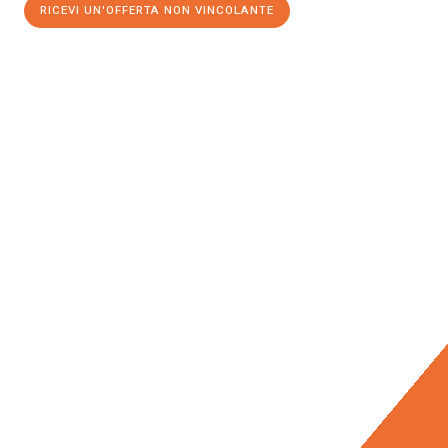
RICEVI UN'OFFERTA NON VINCOLANTE