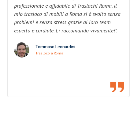
professionale e affidabile di Traslochi Roma. Il
mio trasloco di mobili a Roma si è svolto senza
problemi e senza stress grazie al loro team
esperto e cordiale. Li raccomando vivamente!”.
Tommaso Leonardini
Trasloco a Roma