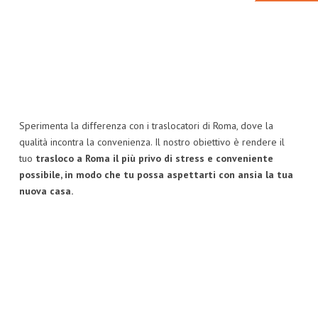
Sperimenta la differenza con i traslocatori di Roma, dove la
qualità incontra la convenienza. Il nostro obiettivo è rendere il
tuo
trasloco a Roma il più privo di stress e conveniente
possibile, in modo che tu possa aspettarti con ansia la tua
nuova casa.