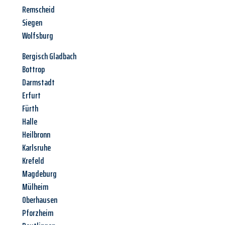
Remscheid
Siegen
Wolfsburg
Bergisch Gladbach
Bottrop
Darmstadt
Erfurt
Fürth
Halle
Heilbronn
Karlsruhe
Krefeld
Magdeburg
Mülheim
Oberhausen
Pforzheim