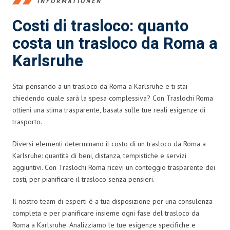
INFORMATIONEN
Costi di trasloco: quanto
costa un trasloco da Roma a
Karlsruhe
Stai pensando a un trasloco da Roma a Karlsruhe e ti stai
chiedendo quale sarà la spesa complessiva? Con Traslochi Roma
ottieni una stima trasparente, basata sulle tue reali esigenze di
trasporto.
Diversi elementi determinano il costo di un trasloco da Roma a
Karlsruhe: quantità di beni, distanza, tempistiche e servizi
aggiuntivi. Con Traslochi Roma ricevi un conteggio trasparente dei
costi, per pianificare il trasloco senza pensieri.
Il nostro team di esperti è a tua disposizione per una consulenza
completa e per pianificare insieme ogni fase del trasloco da
Roma a Karlsruhe. Analizziamo le tue esigenze specifiche e