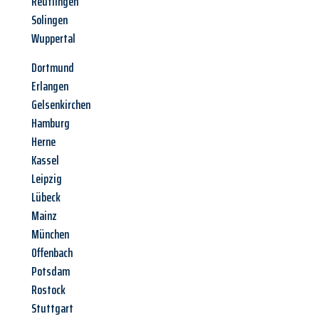
Reutlingen
Solingen
Wuppertal
Dortmund
Erlangen
Gelsenkirchen
Hamburg
Herne
Kassel
Leipzig
Lübeck
Mainz
München
Offenbach
Potsdam
Rostock
Stuttgart