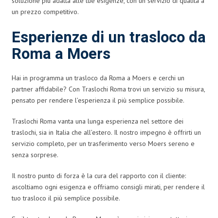
soluzione più adatta alle tue esigenze, con un servizio di qualità a
un prezzo competitivo.
Esperienze di un trasloco da
Roma a Moers
Hai in programma un trasloco da Roma a Moers e cerchi un
partner affidabile? Con Traslochi Roma trovi un servizio su misura,
pensato per rendere l’esperienza il più semplice possibile.
Traslochi Roma vanta una lunga esperienza nel settore dei
traslochi, sia in Italia che all’estero. Il nostro impegno è offrirti un
servizio completo, per un trasferimento verso Moers sereno e
senza sorprese.
Il nostro punto di forza è la cura del rapporto con il cliente:
ascoltiamo ogni esigenza e offriamo consigli mirati, per rendere il
tuo trasloco il più semplice possibile.