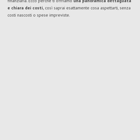
finanziaria. Ecco perché ti offriamo
una panoramica dettagliata
e chiara dei costi,
così saprai esattamente cosa aspettarti, senza
costi nascosti o spese impreviste.