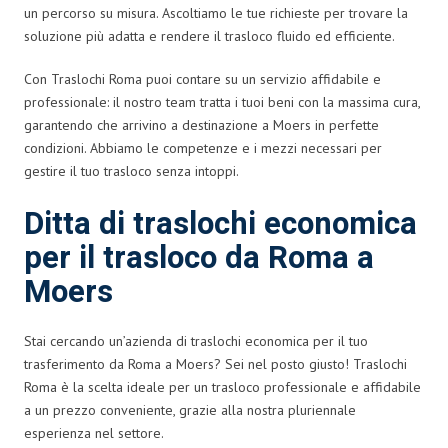
un percorso su misura. Ascoltiamo le tue richieste per trovare la
soluzione più adatta e rendere il trasloco fluido ed efficiente.
Con Traslochi Roma puoi contare su un servizio affidabile e
professionale: il nostro team tratta i tuoi beni con la massima cura,
garantendo che arrivino a destinazione a Moers in perfette
condizioni. Abbiamo le competenze e i mezzi necessari per
gestire il tuo trasloco senza intoppi.
Ditta di traslochi economica
per il trasloco da Roma a
Moers
Stai cercando un’azienda di traslochi economica per il tuo
trasferimento da Roma a Moers? Sei nel posto giusto! Traslochi
Roma è la scelta ideale per un trasloco professionale e affidabile
a un prezzo conveniente, grazie alla nostra pluriennale
esperienza nel settore.