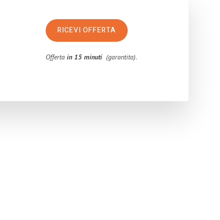
RICEVI OFFERTA
Offerta
in 15 minuti
(garantita).