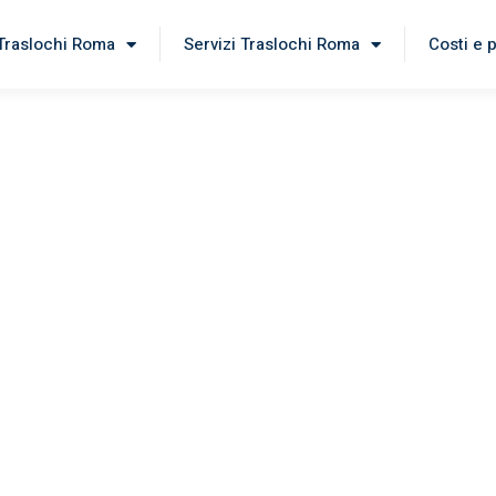
 Traslochi Roma
Servizi Traslochi Roma
Costi e 