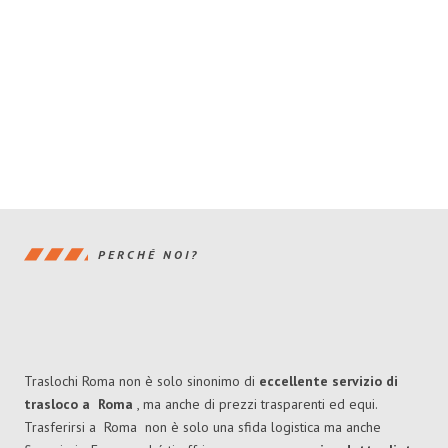
PERCHÉ NOI?
Traslochi Roma non è solo sinonimo di
eccellente
servizio di
trasloco
a
Roma
, ma anche di prezzi trasparenti ed equi.
Trasferirsi a
Roma
non è solo una sfida logistica ma anche