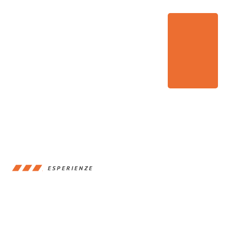
ESPERIENZE