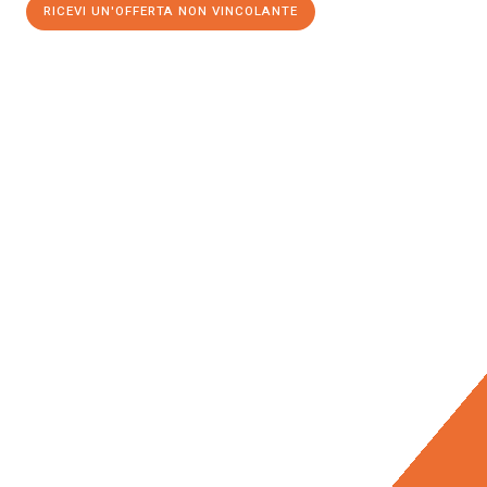
RICEVI UN'OFFERTA NON VINCOLANTE