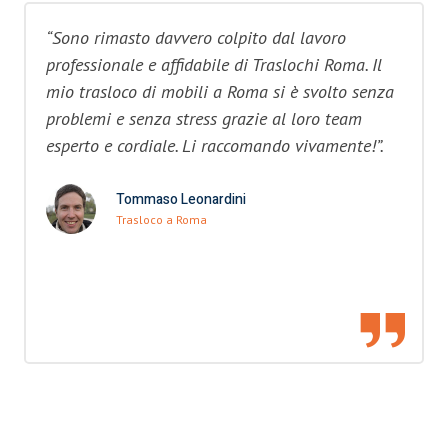
“Sono rimasto davvero colpito dal lavoro
professionale e affidabile di Traslochi Roma. Il
mio trasloco di mobili a Roma si è svolto senza
problemi e senza stress grazie al loro team
esperto e cordiale. Li raccomando vivamente!”.
Tommaso Leonardini
Trasloco a Roma