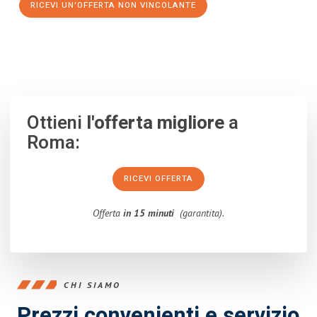
RICEVI UN'OFFERTA NON VINCOLANTE
100% non vincolante – Risposta garantita entro 15 minuti.
Ottieni
l'offerta migliore
a
Roma:
RICEVI OFFERTA
Offerta
in 15 minuti
(garantita).
CHI SIAMO
Prezzi convenienti e servizio