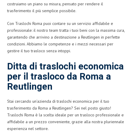
costruiamo un piano su misura, pensato per rendere il
trasferimento il più semplice possibile.
Con Traslochi Roma puoi contare su un servizio affidabile e
professionale: il nostro team tratta i tuoi beni con la massima cura,
garantendo che arrivino a destinazione a Reutlingen in perfette
condizioni. Abbiamo le competenze e i mezzi necessari per
gestire il tuo trasloco senza intoppi.
Ditta di traslochi economica
per il trasloco da Roma a
Reutlingen
Stai cercando un’azienda di traslochi economica per il tuo
trasferimento da Roma a Reutlingen? Sei nel posto giusto!
Traslochi Roma è la scelta ideale per un trasloco professionale e
affidabile a un prezzo conveniente, grazie alla nostra pluriennale
esperienza nel settore.