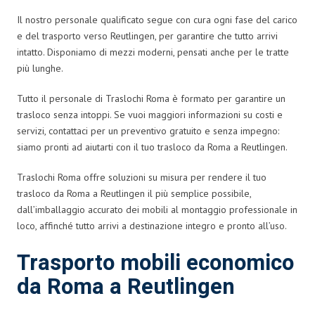
Il nostro personale qualificato segue con cura ogni fase del carico
e del trasporto verso Reutlingen, per garantire che tutto arrivi
intatto. Disponiamo di mezzi moderni, pensati anche per le tratte
più lunghe.
Tutto il personale di Traslochi Roma è formato per garantire un
trasloco senza intoppi. Se vuoi maggiori informazioni su costi e
servizi, contattaci per un preventivo gratuito e senza impegno:
siamo pronti ad aiutarti con il tuo trasloco da Roma a Reutlingen.
Traslochi Roma offre soluzioni su misura per rendere il tuo
trasloco da Roma a Reutlingen il più semplice possibile,
dall’imballaggio accurato dei mobili al montaggio professionale in
loco, affinché tutto arrivi a destinazione integro e pronto all’uso.
Trasporto mobili economico
da Roma a Reutlingen