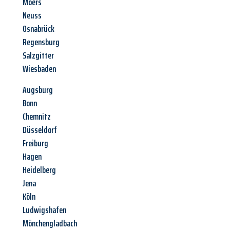
Moers
Neuss
Osnabrück
Regensburg
Salzgitter
Wiesbaden
Augsburg
Bonn
Chemnitz
Düsseldorf
Freiburg
Hagen
Heidelberg
Jena
Köln
Ludwigshafen
Mönchengladbach