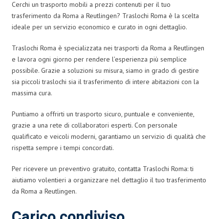
Cerchi un trasporto mobili a prezzi contenuti per il tuo
trasferimento da Roma a Reutlingen? Traslochi Roma è la scelta
ideale per un servizio economico e curato in ogni dettaglio.
Traslochi Roma è specializzata nei trasporti da Roma a Reutlingen
e lavora ogni giorno per rendere l’esperienza più semplice
possibile. Grazie a soluzioni su misura, siamo in grado di gestire
sia piccoli traslochi sia il trasferimento di intere abitazioni con la
massima cura.
Puntiamo a offrirti un trasporto sicuro, puntuale e conveniente,
grazie a una rete di collaboratori esperti. Con personale
qualificato e veicoli moderni, garantiamo un servizio di qualità che
rispetta sempre i tempi concordati.
Per ricevere un preventivo gratuito, contatta Traslochi Roma: ti
aiutiamo volentieri a organizzare nel dettaglio il tuo trasferimento
da Roma a Reutlingen.
Carico condiviso