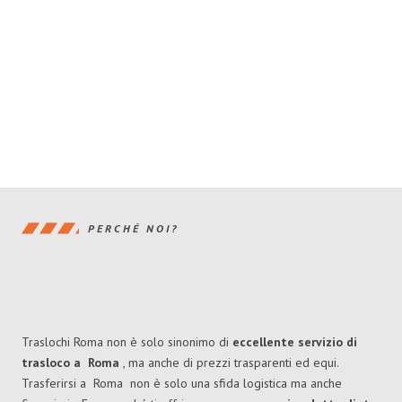
PERCHÉ NOI?
Traslochi Roma non è solo sinonimo di
eccellente
servizio di
trasloco
a
Roma
, ma anche di prezzi trasparenti ed equi.
Trasferirsi a
Roma
non è solo una sfida logistica ma anche