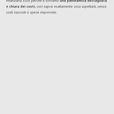
finanziaria. Ecco perché ti offriamo
una panoramica dettagliata
e chiara dei costi,
così saprai esattamente cosa aspettarti, senza
costi nascosti o spese impreviste.