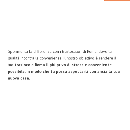
Sperimenta la differenza con i traslocatori di Roma, dove la
qualità incontra la convenienza. Il nostro obiettivo è rendere il
tuo
trasloco a Roma il più privo di stress e conveniente
possibile, in modo che tu possa aspettarti con ansia la tua
nuova casa.