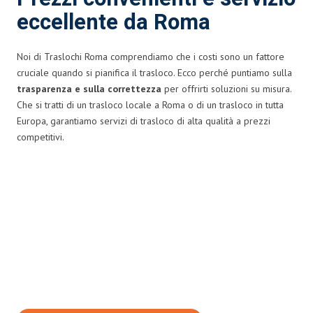
eccellente da Roma
Noi di Traslochi Roma comprendiamo che i costi sono un fattore
cruciale quando si pianifica il trasloco. Ecco perché puntiamo sulla
trasparenza e sulla correttezza
per offrirti soluzioni su misura.
Che si tratti di un trasloco locale a Roma o di un trasloco in tutta
Europa, garantiamo servizi di trasloco di alta qualità a prezzi
competitivi.