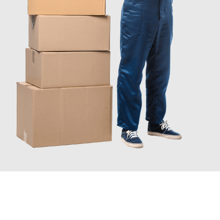
INFORMATI ORA