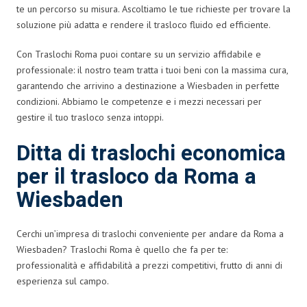
te un percorso su misura. Ascoltiamo le tue richieste per trovare la
soluzione più adatta e rendere il trasloco fluido ed efficiente.
Con Traslochi Roma puoi contare su un servizio affidabile e
professionale: il nostro team tratta i tuoi beni con la massima cura,
garantendo che arrivino a destinazione a Wiesbaden in perfette
condizioni. Abbiamo le competenze e i mezzi necessari per
gestire il tuo trasloco senza intoppi.
Ditta di traslochi economica
per il trasloco da Roma a
Wiesbaden
Cerchi un’impresa di traslochi conveniente per andare da Roma a
Wiesbaden? Traslochi Roma è quello che fa per te:
professionalità e affidabilità a prezzi competitivi, frutto di anni di
esperienza sul campo.