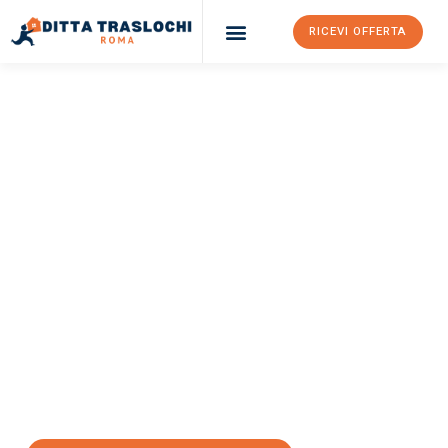
RICEVI OFFERTA
Ditta Traslochi Roma
Servizi Traslochi Roma
Costi e prezzi
TRASLOCHI ROMA
Traslochi Roma
Wiesbaden
Il tuo trasloco Roma Wiesbaden può essere così facile!
Sperimenta il nostro
servizio di prima classe
e assicurati i
migliori prezzi in Roma
.
Richiedo ora la tua offerta personalizzata e fai il primo
passo verso un trasloco senza stress a Wiesbaden