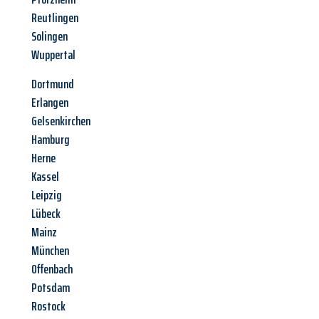
Reutlingen
Solingen
Wuppertal
Dortmund
Erlangen
Gelsenkirchen
Hamburg
Herne
Kassel
Leipzig
Lübeck
Mainz
München
Offenbach
Potsdam
Rostock