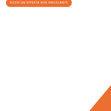
RICEVI UN'OFFERTA NON VINCOLANTE