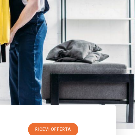
RICEVI OFFERTA