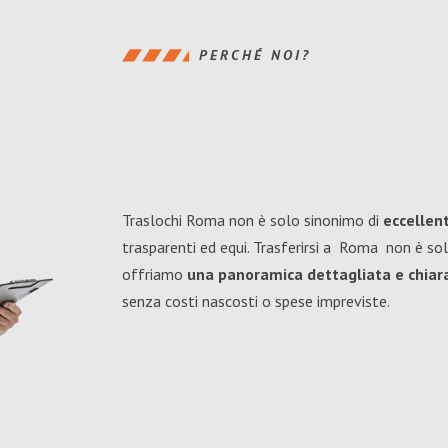
PERCHÉ NOI?
Traslochi Roma non è solo sinonimo di
eccellen
trasparenti ed equi. Trasferirsi a
Roma
non è sol
offriamo
una panoramica dettagliata e chiara
senza costi nascosti o spese impreviste.