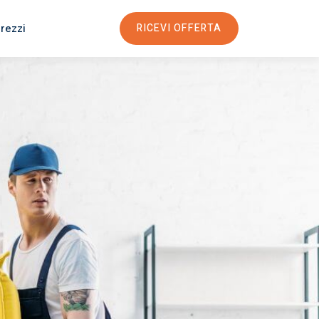
prezzi
RICEVI OFFERTA