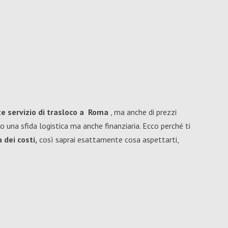
te
servizio di trasloco
a
Roma
, ma anche di prezzi
o una sfida logistica ma anche finanziaria. Ecco perché ti
 dei costi,
così saprai esattamente cosa aspettarti,