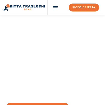
RICEVI OFFERTA
Ditta Traslochi Roma
Servizi Traslochi Roma
Costi e prezzi
TRASLOCHI ROMA
Traslochi Roma
Angus
Il tuo trasloco Roma Angus può essere così facile! Sperimenta il
nostro
servizio di prima classe
e assicurati i
migliori prezzi in
Roma
.
Richiedo ora la tua offerta personalizzata e fai il primo
passo verso un trasloco senza stress a Angus