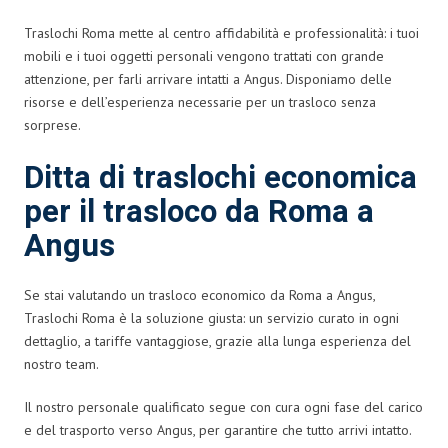
Traslochi Roma mette al centro affidabilità e professionalità: i tuoi
mobili e i tuoi oggetti personali vengono trattati con grande
attenzione, per farli arrivare intatti a Angus. Disponiamo delle
risorse e dell’esperienza necessarie per un trasloco senza
sorprese.
Ditta di traslochi economica
per il trasloco da Roma a
Angus
Se stai valutando un trasloco economico da Roma a Angus,
Traslochi Roma è la soluzione giusta: un servizio curato in ogni
dettaglio, a tariffe vantaggiose, grazie alla lunga esperienza del
nostro team.
Il nostro personale qualificato segue con cura ogni fase del carico
e del trasporto verso Angus, per garantire che tutto arrivi intatto.