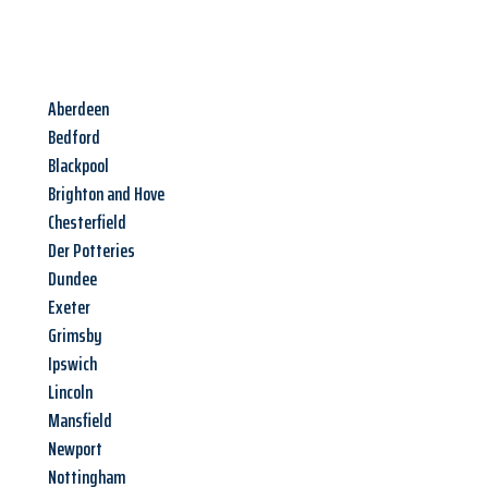
Aberdeen
Bedford
Blackpool
Brighton and Hove
Chesterfield
Der Potteries
Dundee
Exeter
Grimsby
Ipswich
Lincoln
Mansfield
Newport
Nottingham