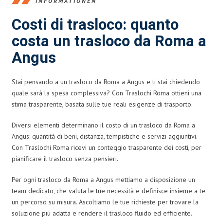
INFORMATIONEN
Costi di trasloco: quanto
costa un trasloco da Roma a
Angus
Stai pensando a un trasloco da Roma a Angus e ti stai chiedendo
quale sarà la spesa complessiva? Con Traslochi Roma ottieni una
stima trasparente, basata sulle tue reali esigenze di trasporto.
Diversi elementi determinano il costo di un trasloco da Roma a
Angus: quantità di beni, distanza, tempistiche e servizi aggiuntivi.
Con Traslochi Roma ricevi un conteggio trasparente dei costi, per
pianificare il trasloco senza pensieri.
Per ogni trasloco da Roma a Angus mettiamo a disposizione un
team dedicato, che valuta le tue necessità e definisce insieme a te
un percorso su misura. Ascoltiamo le tue richieste per trovare la
soluzione più adatta e rendere il trasloco fluido ed efficiente.