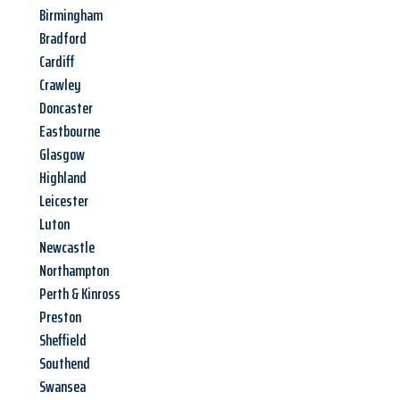
Birmingham
Bradford
Cardiff
Crawley
Doncaster
Eastbourne
Glasgow
Highland
Leicester
Luton
Newcastle
Northampton
Perth & Kinross
Preston
Sheffield
Southend
Swansea