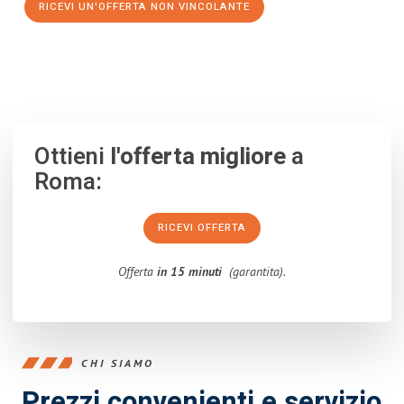
RICEVI UN'OFFERTA NON VINCOLANTE
100% non vincolante – Risposta garantita entro 15 minuti.
Ottieni
l'offerta migliore
a
Roma:
RICEVI OFFERTA
Offerta
in 15 minuti
(garantita).
CHI SIAMO
Prezzi convenienti e servizio