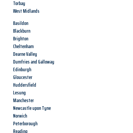
Torbay
West Midlands
Basildon
Blackburn
Brighton
Cheltenham
Dearne Valley
Dumfries and Galloway
Edinburgh
Gloucester
Huddersfield
Lesung
Manchester
Newcastle upon Tyne
Norwich
Peterborough
Reading