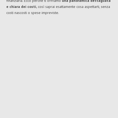
finanziaria. Ecco perché ti offriamo
una panoramica dettagliata
e chiara dei costi,
così saprai esattamente cosa aspettarti, senza
costi nascosti o spese impreviste.