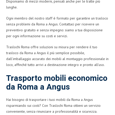
Disponiamo di mezzi moderni, pensati anche per le tratte più
lunghe.
Ogni membro del nostro staff è formato per garantire un trasloco
senza problemi da Roma a Angus. Contattaci per ricevere un
preventivo gratuito e senza impegno: siamo a tua disposizione
per ogni informazione su costi e servizi.
Traslochi Roma offre soluzioni su misura per rendere il tuo
trasloco da Roma a Angus il più semplice possibile,
dall’imballaggio accurato dei mobili al montaggio professionale in
loco, affinché tutto arrivi a destinazione integro e pronto all’uso.
Trasporto mobili economico
da Roma a Angus
Hai bisogno di trasportare i tuoi mobili da Roma a Angus
risparmiando sui costi? Con Traslochi Roma ottieni un servizio
conveniente, senza rinunciare a professionalità e sicurezza.