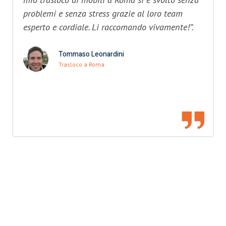
problemi e senza stress grazie al loro team
esperto e cordiale. Li raccomando vivamente!”.
Tommaso Leonardini
Trasloco a Roma