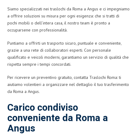
Siamo specializzati nei traslochi da Roma a Angus e ci impegniamo
a offrire soluzioni su misura per ogni esigenza: che si tratti di
pochi mobili o dell’intera casa, il nostro team è pronto a
occuparsene con professionalità.
Puntiamo a offrirti un trasporto sicuro, puntuale e conveniente,
grazie a una rete di collaboratori esperti. Con personale
qualificato e veicoli moderni, garantiamo un servizio di qualità che
rispetta sempre i tempi concordati.
Per ricevere un preventivo gratuito, contatta Traslochi Roma: ti
aiutiamo volentieri a organizzare nel dettaglio il tuo trasferimento
da Roma a Angus.
Carico condiviso
conveniente da Roma a
Angus