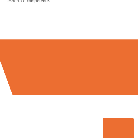
esperto e competente.
Traslochi Roma in numeri: