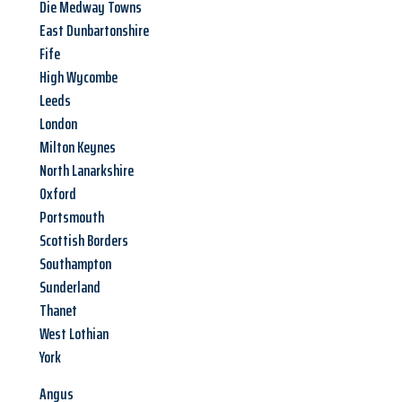
Die Medway Towns
East Dunbartonshire
Fife
High Wycombe
Leeds
London
Milton Keynes
North Lanarkshire
Oxford
Portsmouth
Scottish Borders
Southampton
Sunderland
Thanet
West Lothian
York
Angus