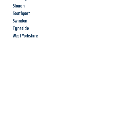
Slough
Southport
Swindon
Tyneside
West Yorkshire
Richiedi ora e ricevi
un'
offerta
con il
miglior prezzo !
Inviateci adesso la vostra richiesta non vincolante e assicuratevi
la vostra
offerta di trasloco per le vostre esigenze a
Roma
al miglior prezzo! Approfitta dell’occasione per