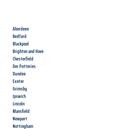
Aberdeen
Bedford
Blackpool
Brighton and Hove
Chesterfield
Der Potteries
Dundee
Exeter
Grimsby
Ipswich
Lincoln
Mansfield
Newport
Nottingham