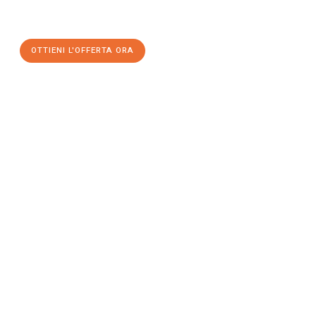
un
trasloco senza stress
e con il massimo comfort:
OTTIENI L'OFFERTA ORA