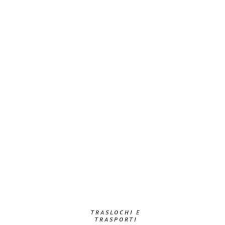
TRASLOCHI E
TRASPORTI​