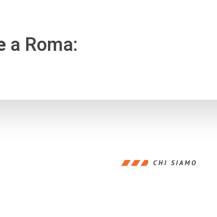
e
a Roma:
CHI SIAMO