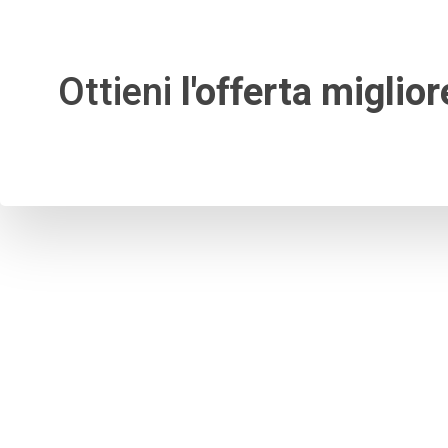
Ottieni
l'offerta miglior