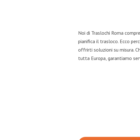
Noi di Traslochi Roma compren
pianifica il trasloco. Ecco pe
offrirti soluzioni su misura. C
tutta Europa, garantiamo servi