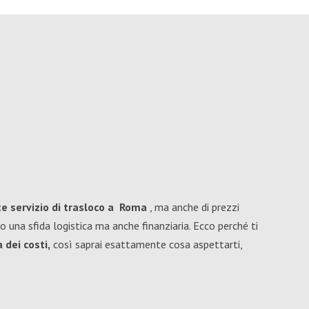
te
servizio di trasloco
a
Roma
, ma anche di prezzi
o una sfida logistica ma anche finanziaria. Ecco perché ti
 dei costi,
così saprai esattamente cosa aspettarti,