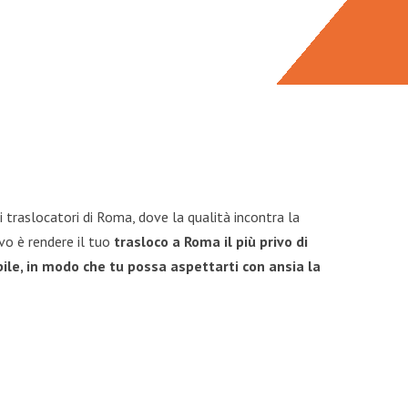
 traslocatori di Roma, dove la qualità incontra la
vo è rendere il tuo
trasloco a Roma il più privo di
ile, in modo che tu possa aspettarti con ansia la