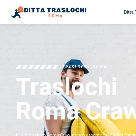
Ditta
TRASLOCHI ROMA
Traslochi
Roma
Craw
Il tuo trasloco Roma Crawley può essere così facile! Speri