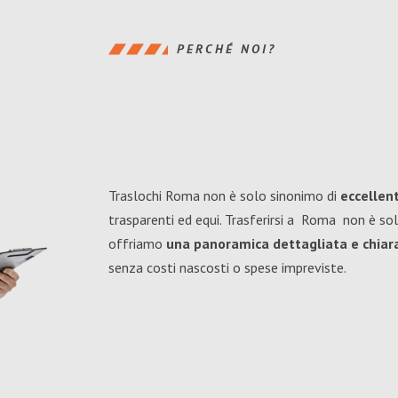
PERCHÉ NOI?
Traslochi Roma non è solo sinonimo di
eccellen
trasparenti ed equi. Trasferirsi a
Roma
non è sol
offriamo
una panoramica dettagliata e chiara
senza costi nascosti o spese impreviste.