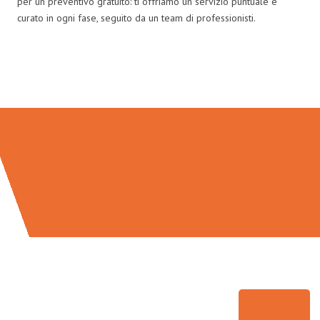
per un preventivo gratuito: ti offriamo un servizio puntuale e
curato in ogni fase, seguito da un team di professionisti.
Traslochi Roma in numeri: