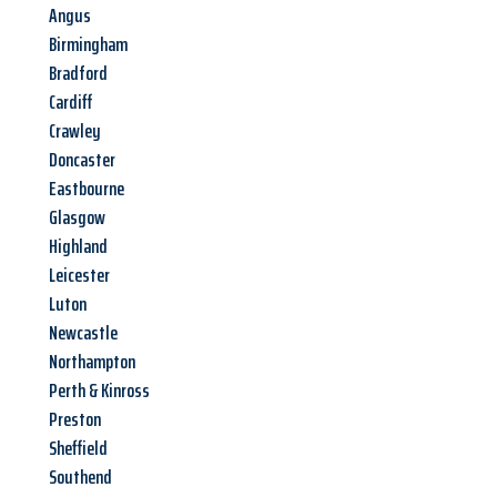
Angus
Birmingham
Bradford
Cardiff
Crawley
Doncaster
Eastbourne
Glasgow
Highland
Leicester
Luton
Newcastle
Northampton
Perth & Kinross
Preston
Sheffield
Southend