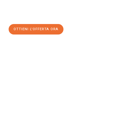
Roma
al miglior prezzo! Approfitta dell’occasione per
un
trasloco senza stress
e con il massimo comfort:
OTTIENI L'OFFERTA ORA