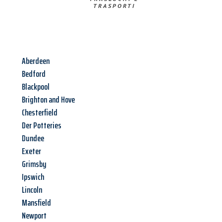
TRASPORTI​
Aberdeen
Bedford
Blackpool
Brighton and Hove
Chesterfield
Der Potteries
Dundee
Exeter
Grimsby
Ipswich
Lincoln
Mansfield
Newport