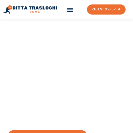
RICEVI OFFERTA
Ditta Traslochi Roma
Servizi Traslochi Roma
Costi e prezzi
TRASLOCHI ROMA
Traslochi Roma
Eastbourne
Il tuo trasloco Roma Eastbourne può essere così facile!
Sperimenta il nostro
servizio di prima classe
e assicurati i
migliori prezzi in Roma
.
Richiedo ora la tua offerta personalizzata e fai il primo
passo verso un trasloco senza stress a Eastbourne