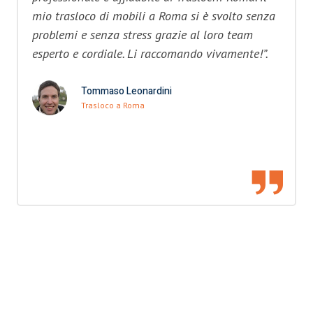
mio trasloco di mobili a Roma si è svolto senza
problemi e senza stress grazie al loro team
esperto e cordiale. Li raccomando vivamente!”.
Tommaso Leonardini
Trasloco a Roma