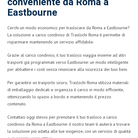
conveniente da Roma a
Eastbourne
Cerchi un modo economico per traslocare da Roma a Eastbourne?
La soluzione a carico condiviso di Traslochi Roma ti permette di
risparmiare mantenendo un servizio affidabile.
Grazie al carico condiviso, il tuo trasloco viaggia insieme ad altri
trasporti già programmati verso Eastbourne: un modo intelligente
per abbattere i costi senza rinunciare alla sicurezza dei tuoi beni.
Per garantire un trasporto sicuro, Traslochi Roma utilizza materiali
di imballaggio dedicati e organizza il carico in modo efficiente,
ottimizzando lo spazio a bordo e mantenendo il prezzo
contenuto.
Contattaci oggi stesso per prenotare il tuo trasloco a carico
condiviso da Roma a Eastbourne: il nostro team ti aiuterà a trovare
la soluzione più adatta alle tue esigenze, con un servizio di qualità