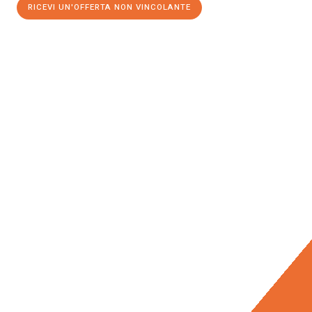
RICEVI UN'OFFERTA NON VINCOLANTE