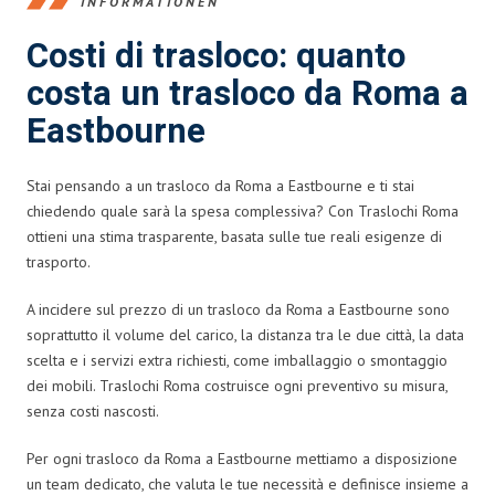
INFORMATIONEN
Costi di trasloco: quanto
costa un trasloco da Roma a
Eastbourne
Stai pensando a un trasloco da Roma a Eastbourne e ti stai
chiedendo quale sarà la spesa complessiva? Con Traslochi Roma
ottieni una stima trasparente, basata sulle tue reali esigenze di
trasporto.
A incidere sul prezzo di un trasloco da Roma a Eastbourne sono
soprattutto il volume del carico, la distanza tra le due città, la data
scelta e i servizi extra richiesti, come imballaggio o smontaggio
dei mobili. Traslochi Roma costruisce ogni preventivo su misura,
senza costi nascosti.
Per ogni trasloco da Roma a Eastbourne mettiamo a disposizione
un team dedicato, che valuta le tue necessità e definisce insieme a