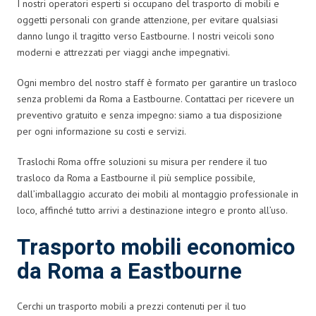
I nostri operatori esperti si occupano del trasporto di mobili e
oggetti personali con grande attenzione, per evitare qualsiasi
danno lungo il tragitto verso Eastbourne. I nostri veicoli sono
moderni e attrezzati per viaggi anche impegnativi.
Ogni membro del nostro staff è formato per garantire un trasloco
senza problemi da Roma a Eastbourne. Contattaci per ricevere un
preventivo gratuito e senza impegno: siamo a tua disposizione
per ogni informazione su costi e servizi.
Traslochi Roma offre soluzioni su misura per rendere il tuo
trasloco da Roma a Eastbourne il più semplice possibile,
dall’imballaggio accurato dei mobili al montaggio professionale in
loco, affinché tutto arrivi a destinazione integro e pronto all’uso.
Trasporto mobili economico
da Roma a Eastbourne
Cerchi un trasporto mobili a prezzi contenuti per il tuo