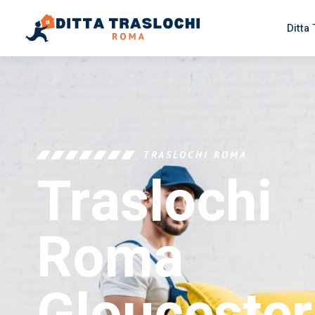
Ditta
TRASLOCHI ROMA
Traslochi
Roma