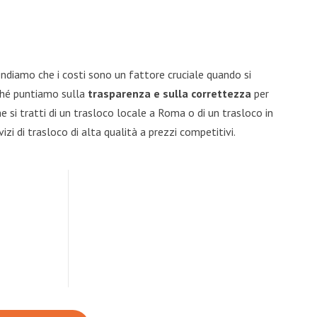
diamo che i costi sono un fattore cruciale quando si
rché puntiamo sulla
trasparenza e sulla correttezza
per
he si tratti di un trasloco locale a Roma o di un trasloco in
zi di trasloco di alta qualità a prezzi competitivi.