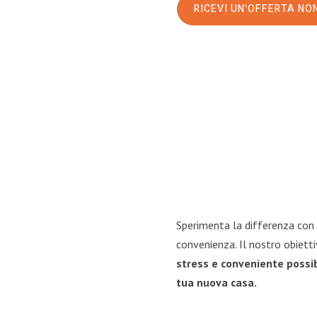
RICEVI UN'OFFERTA NO
Sperimenta la differenza con i
convenienza. Il nostro obietti
stress e conveniente possib
tua nuova casa.