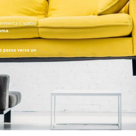
erimenta il nostro
Roma
.
mo passo verso un