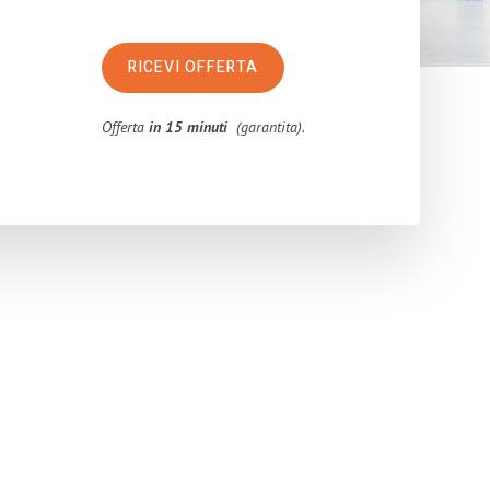
RICEVI OFFERTA
Offerta
in 15 minuti
(garantita).