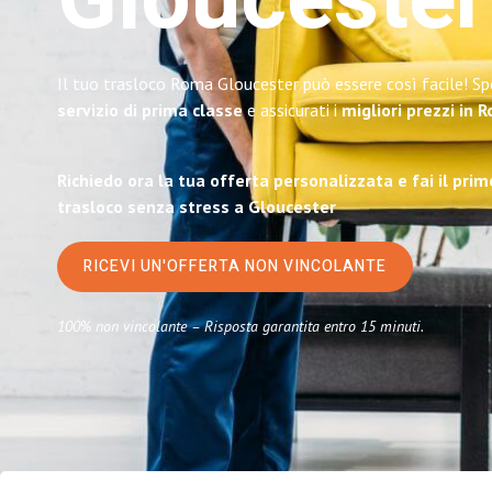
Gloucester
Il tuo trasloco Roma Gloucester può essere così facile! Sp
servizio di prima classe
e assicurati i
migliori prezzi in 
Richiedo ora la tua offerta personalizzata e fai il pri
trasloco senza stress a Gloucester
RICEVI UN'OFFERTA NON VINCOLANTE
100% non vincolante – Risposta garantita entro 15 minuti.