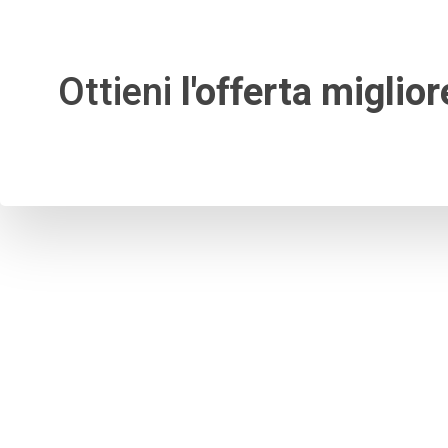
Ottieni
l'offerta miglior