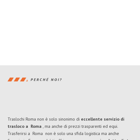
PERCHÉ NOI?
Traslochi Roma non è solo sinonimo di
eccellente
servizio di
trasloco
a
Roma
, ma anche di prezzi trasparenti ed equi.
Trasferirsi a
Roma
non è solo una sfida logistica ma anche