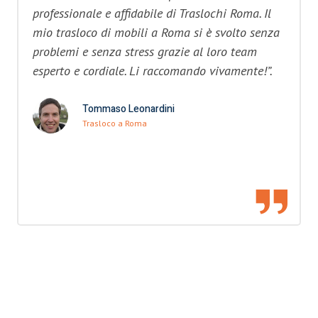
professionale e affidabile di Traslochi Roma. Il
mio trasloco di mobili a Roma si è svolto senza
problemi e senza stress grazie al loro team
esperto e cordiale. Li raccomando vivamente!”.
Tommaso Leonardini
Trasloco a Roma