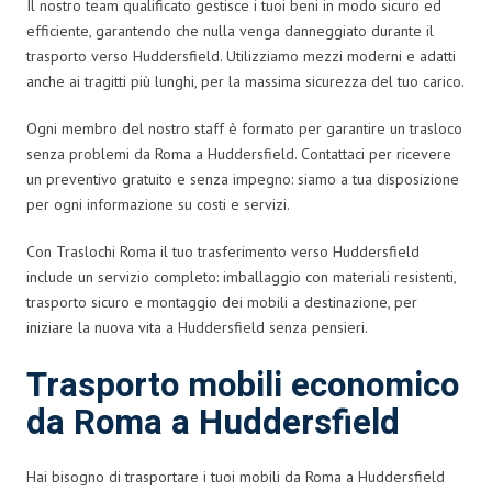
Il nostro team qualificato gestisce i tuoi beni in modo sicuro ed
efficiente, garantendo che nulla venga danneggiato durante il
trasporto verso Huddersfield. Utilizziamo mezzi moderni e adatti
anche ai tragitti più lunghi, per la massima sicurezza del tuo carico.
Ogni membro del nostro staff è formato per garantire un trasloco
senza problemi da Roma a Huddersfield. Contattaci per ricevere
un preventivo gratuito e senza impegno: siamo a tua disposizione
per ogni informazione su costi e servizi.
Con Traslochi Roma il tuo trasferimento verso Huddersfield
include un servizio completo: imballaggio con materiali resistenti,
trasporto sicuro e montaggio dei mobili a destinazione, per
iniziare la nuova vita a Huddersfield senza pensieri.
Trasporto mobili economico
da Roma a Huddersfield
Hai bisogno di trasportare i tuoi mobili da Roma a Huddersfield