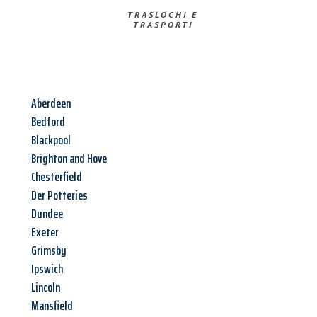
TRASLOCHI E
TRASPORTI​
Aberdeen
Bedford
Blackpool
Brighton and Hove
Chesterfield
Der Potteries
Dundee
Exeter
Grimsby
Ipswich
Lincoln
Mansfield