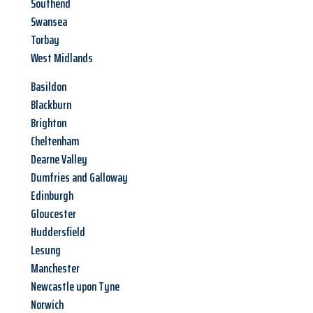
Southend
Swansea
Torbay
West Midlands
Basildon
Blackburn
Brighton
Cheltenham
Dearne Valley
Dumfries and Galloway
Edinburgh
Gloucester
Huddersfield
Lesung
Manchester
Newcastle upon Tyne
Norwich