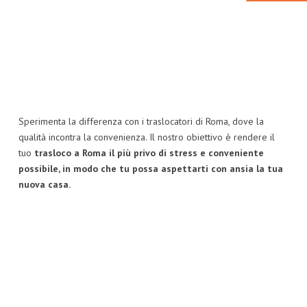
Sperimenta la differenza con i traslocatori di Roma, dove la
qualità incontra la convenienza. Il nostro obiettivo è rendere il
tuo
trasloco a Roma il più privo di stress e conveniente
possibile, in modo che tu possa aspettarti con ansia la tua
nuova casa.