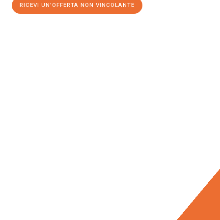
RICEVI UN'OFFERTA NON VINCOLANTE