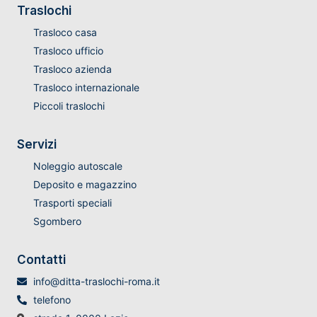
Traslochi
Trasloco casa
Trasloco ufficio
Trasloco azienda
Trasloco internazionale
Piccoli traslochi
Servizi
Noleggio autoscale
Deposito e magazzino
Trasporti speciali
Sgombero
Contatti
info@ditta-traslochi-roma.it
telefono