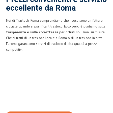
eccellente da Roma
Noi di Traslochi Roma comprendiamo che i costi sono un fattore
cruciale quando si pianifica il trasloco. Ecco perché puntiamo sulla
trasparenza e sulla correttezza
per offrirti soluzioni su misura.
Che si tratti di un trasloco locale a Roma o di un trasloco in tutta
Europa, garantiamo servizi di trasloco di alta qualità a prezzi
competitivi.