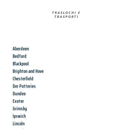
TRASLOCHI E
TRASPORTI​
Aberdeen
Bedford
Blackpool
Brighton and Hove
Chesterfield
Der Potteries
Dundee
Exeter
Grimsby
Ipswich
Lincoln