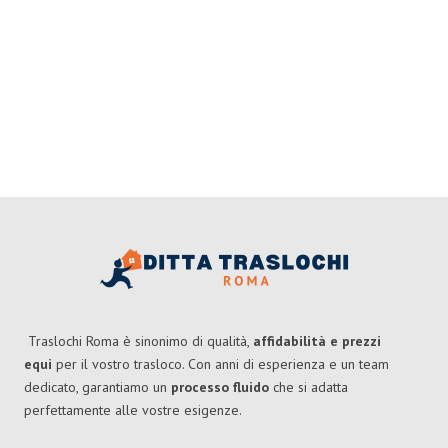
Traslochi Roma è sinonimo di qualità,
affidabilità e prezzi
equi
per il vostro trasloco. Con anni di esperienza e un team
dedicato, garantiamo un
processo fluido
che si adatta
perfettamente alle vostre esigenze.