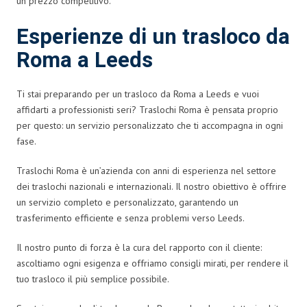
un prezzo competitivo.
Esperienze di un trasloco da
Roma a Leeds
Ti stai preparando per un trasloco da Roma a Leeds e vuoi
affidarti a professionisti seri? Traslochi Roma è pensata proprio
per questo: un servizio personalizzato che ti accompagna in ogni
fase.
Traslochi Roma è un’azienda con anni di esperienza nel settore
dei traslochi nazionali e internazionali. Il nostro obiettivo è offrire
un servizio completo e personalizzato, garantendo un
trasferimento efficiente e senza problemi verso Leeds.
Il nostro punto di forza è la cura del rapporto con il cliente:
ascoltiamo ogni esigenza e offriamo consigli mirati, per rendere il
tuo trasloco il più semplice possibile.