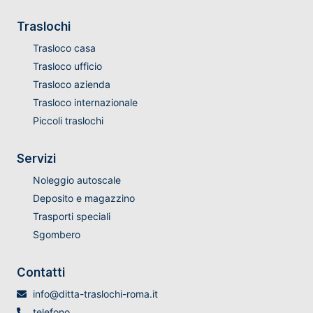
Traslochi
Trasloco casa
Trasloco ufficio
Trasloco azienda
Trasloco internazionale
Piccoli traslochi
Servizi
Noleggio autoscale
Deposito e magazzino
Trasporti speciali
Sgombero
Contatti
info@ditta-traslochi-roma.it
telefono