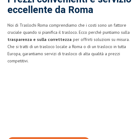
eccellente da Roma
Noi di Traslochi Roma comprendiamo che i costi sono un fattore
cruciale quando si pianifica il trasloco. Ecco perché puntiamo sulla
trasparenza e sulla correttezza
per offrirti soluzioni su misura.
Che si tratti di un trasloco locale a Roma o di un trasloco in tutta
Europa, garantiamo servizi di trasloco di alta qualità a prezzi
competitivi.