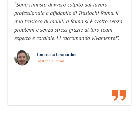
“Sono rimasto davvero colpito dal lavoro
professionale e affidabile di Traslochi Roma. Il
mio trasloco di mobili a Roma si è svolto senza
problemi e senza stress grazie al loro team
esperto e cordiale. Li raccomando vivamente!”.
Tommaso Leonardini
Trasloco a Roma