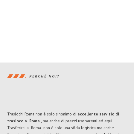
PERCHÉ NOI?
Traslochi Roma non è solo sinonimo di
eccellente
servizio di
trasloco
a
Roma
, ma anche di prezzi trasparenti ed equi.
Trasferirsi a
Roma
non è solo una sfida logistica ma anche