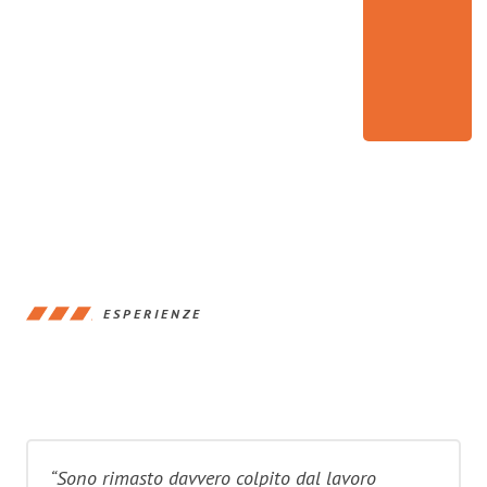
ESPERIENZE
“Sono rimasto davvero colpito dal lavoro