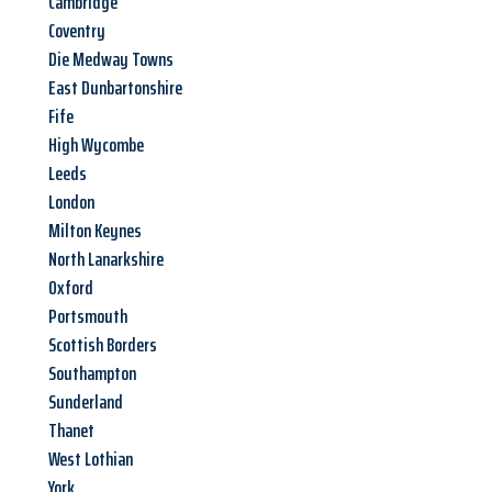
Cambridge
Coventry
Die Medway Towns
East Dunbartonshire
Fife
High Wycombe
Leeds
London
Milton Keynes
North Lanarkshire
Oxford
Portsmouth
Scottish Borders
Southampton
Sunderland
Thanet
West Lothian
York