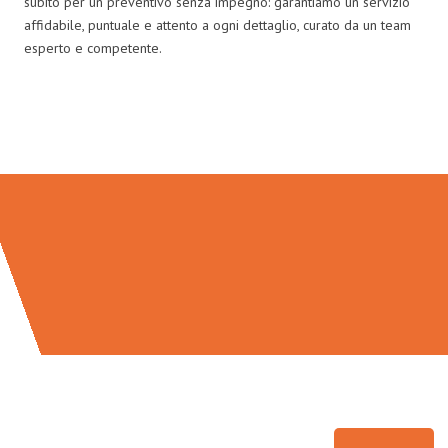
subito per un preventivo senza impegno: garantiamo un servizio
affidabile, puntuale e attento a ogni dettaglio, curato da un team
esperto e competente.
Traslochi Roma in numeri: