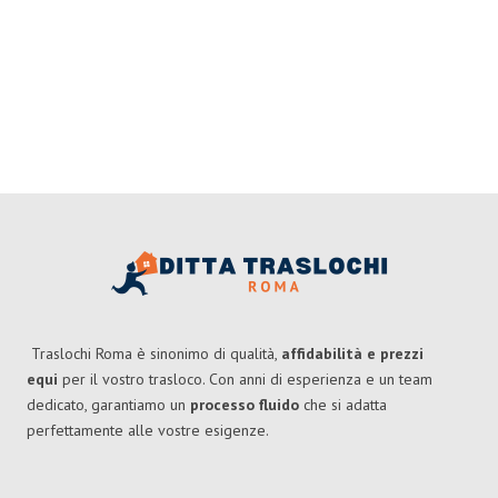
Traslochi Roma è sinonimo di qualità,
affidabilità e prezzi
equi
per il vostro trasloco. Con anni di esperienza e un team
dedicato, garantiamo un
processo fluido
che si adatta
perfettamente alle vostre esigenze.