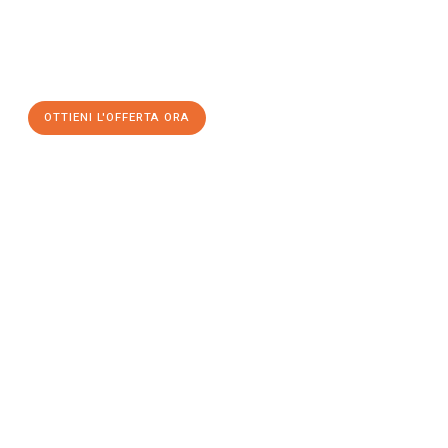
la vostra
offerta di trasloco per le vostre esigenze a
Roma
al miglior prezzo! Approfitta dell’occasione per
un
trasloco senza stress
e con il massimo comfort:
OTTIENI L'OFFERTA ORA