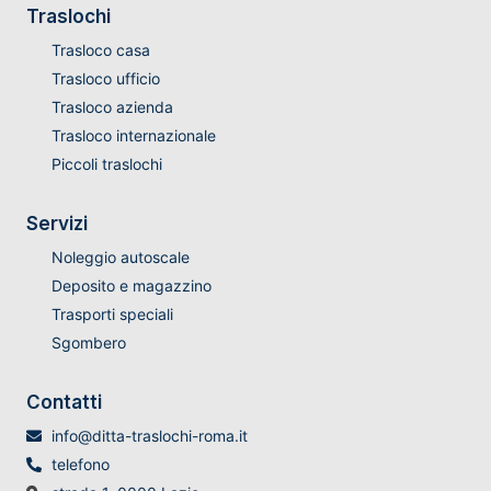
Traslochi
Trasloco casa
Trasloco ufficio
Trasloco azienda
Trasloco internazionale
Piccoli traslochi
Servizi
Noleggio autoscale
Deposito e magazzino
Trasporti speciali
Sgombero
Contatti
info@ditta-traslochi-roma.it
telefono