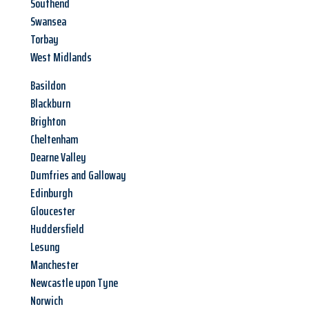
Southend
Swansea
Torbay
West Midlands
Basildon
Blackburn
Brighton
Cheltenham
Dearne Valley
Dumfries and Galloway
Edinburgh
Gloucester
Huddersfield
Lesung
Manchester
Newcastle upon Tyne
Norwich