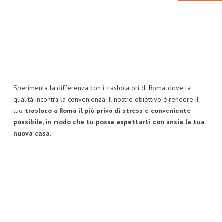
Sperimenta la differenza con i traslocatori di Roma, dove la
qualità incontra la convenienza. Il nostro obiettivo è rendere il
tuo
trasloco a Roma il più privo di stress e conveniente
possibile, in modo che tu possa aspettarti con ansia la tua
nuova casa.