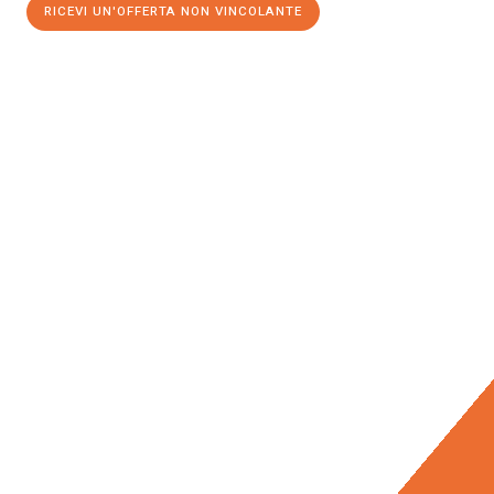
RICEVI UN'OFFERTA NON VINCOLANTE