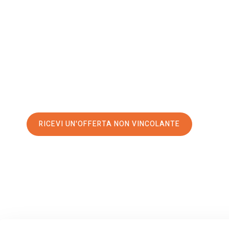
Northampt
Il tuo trasloco Roma Northampton può essere così facile! 
servizio di prima classe
e assicurati i
migliori prezzi in 
Richiedo ora la tua offerta personalizzata e fai il pri
trasloco senza stress a Northampton
RICEVI UN'OFFERTA NON VINCOLANTE
100% non vincolante – Risposta garantita entro 15 minuti.