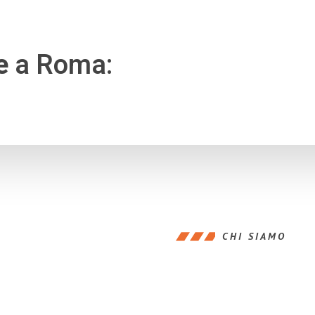
e
a Roma:
CHI SIAMO