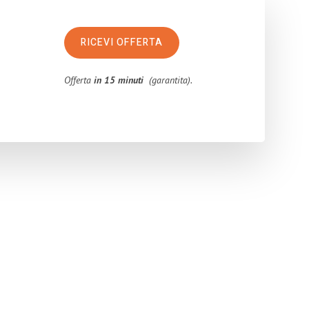
RICEVI OFFERTA
Offerta
in 15 minuti
(garantita).