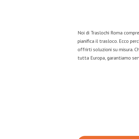
Noi di Traslochi Roma compren
pianifica il trasloco. Ecco pe
offrirti soluzioni su misura. C
tutta Europa, garantiamo servi