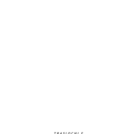
TRASLOCHI E