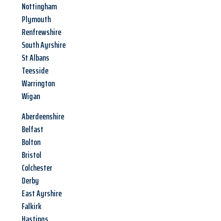
Nottingham
Plymouth
Renfrewshire
South Ayrshire
St Albans
Teesside
Warrington
Wigan
Aberdeenshire
Belfast
Bolton
Bristol
Colchester
Derby
East Ayrshire
Falkirk
Hastings