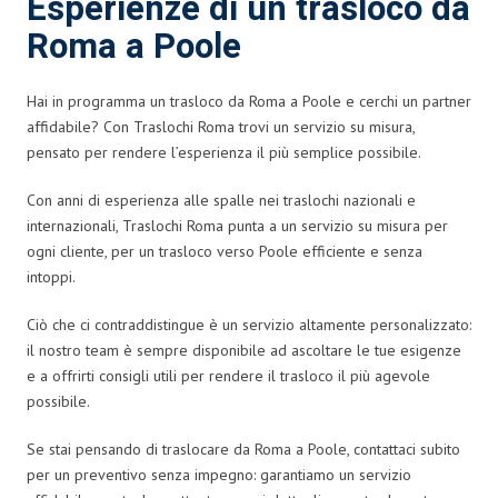
Esperienze di un trasloco da
Roma a Poole
Hai in programma un trasloco da Roma a Poole e cerchi un partner
affidabile? Con Traslochi Roma trovi un servizio su misura,
pensato per rendere l’esperienza il più semplice possibile.
Con anni di esperienza alle spalle nei traslochi nazionali e
internazionali, Traslochi Roma punta a un servizio su misura per
ogni cliente, per un trasloco verso Poole efficiente e senza
intoppi.
Ciò che ci contraddistingue è un servizio altamente personalizzato:
il nostro team è sempre disponibile ad ascoltare le tue esigenze
e a offrirti consigli utili per rendere il trasloco il più agevole
possibile.
Se stai pensando di traslocare da Roma a Poole, contattaci subito
per un preventivo senza impegno: garantiamo un servizio