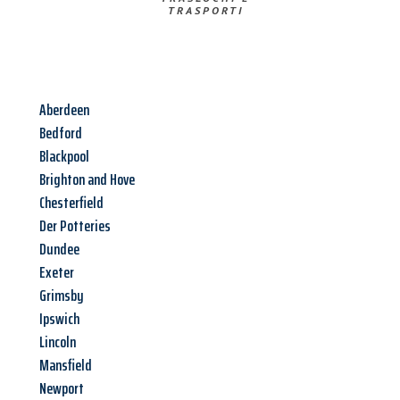
TRASPORTI​
Aberdeen
Bedford
Blackpool
Brighton and Hove
Chesterfield
Der Potteries
Dundee
Exeter
Grimsby
Ipswich
Lincoln
Mansfield
Newport