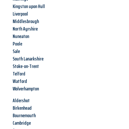
Kingston upon Hull
Liverpool
Middlesbrough
North Ayrshire
Nuneaton
Poole
Sale
South Lanarkshire
Stoke-on-Trent
Telford
Watford
Wolverhampton
Aldershot
Birkenhead
Bournemouth
Cambridge