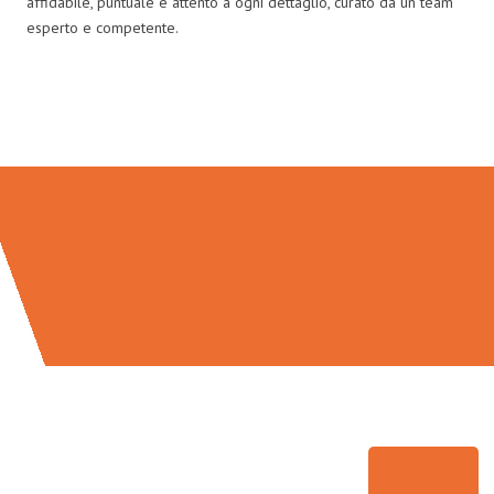
affidabile, puntuale e attento a ogni dettaglio, curato da un team
esperto e competente.
Traslochi Roma in numeri: