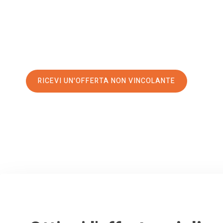
di prima classe
e assicurati i
migliori prezzi in Roma
.
Richiedo ora la tua offerta personalizzata e fai il pri
trasloco senza stress a Sale
RICEVI UN'OFFERTA NON VINCOLANTE
100% non vincolante – Risposta garantita entro 15 minuti.