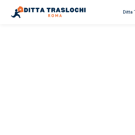
Ditta
TRASLOCHI ROMA
Traslochi
Roma
Sale
Il tuo trasloco Roma Sale può essere così facile! Sperimen