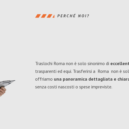
PERCHÉ NOI?
Traslochi Roma non è solo sinonimo di
eccellen
trasparenti ed equi. Trasferirsi a
Roma
non è sol
offriamo
una panoramica dettagliata e chiara
senza costi nascosti o spese impreviste.