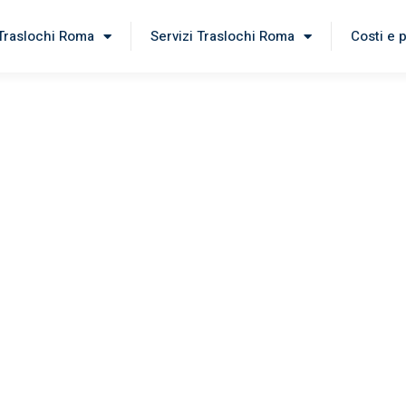
 Traslochi Roma
Servizi Traslochi Roma
Costi e 
ta il nostro
servizio