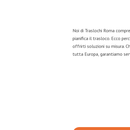
Noi di Traslochi Roma compren
pianifica il trasloco. Ecco pe
offrirti soluzioni su misura. C
tutta Europa, garantiamo servi