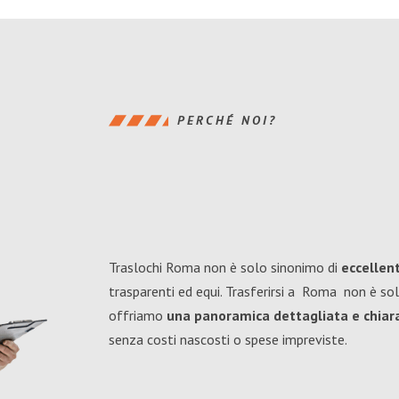
PERCHÉ NOI?
Traslochi Roma non è solo sinonimo di
eccellen
trasparenti ed equi. Trasferirsi a
Roma
non è sol
offriamo
una panoramica dettagliata e chiara
senza costi nascosti o spese impreviste.