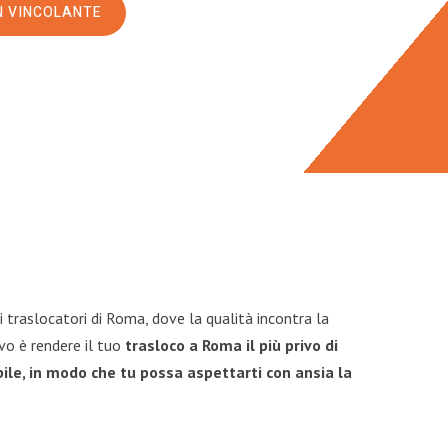
N VINCOLANTE
 traslocatori di Roma, dove la qualità incontra la
vo è rendere il tuo
trasloco a Roma il più privo di
ile, in modo che tu possa aspettarti con ansia la