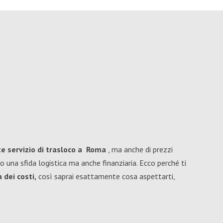
te
servizio di trasloco
a
Roma
, ma anche di prezzi
o una sfida logistica ma anche finanziaria. Ecco perché ti
 dei costi,
così saprai esattamente cosa aspettarti,