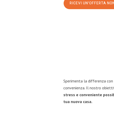
RICEVI UN'OFFERTA NO
Sperimenta la differenza con i
convenienza. Il nostro obietti
stress e conveniente possib
tua nuova casa.