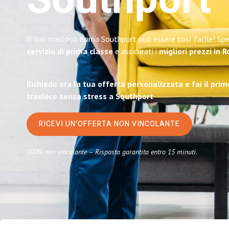
Southport
Il tuo trasloco Roma Southport può essere così facile! Spe
servizio di prima classe
e assicurati i
migliori prezzi in 
Richiedo ora la tua offerta personalizzata e fai il pri
trasloco senza stress a Southport
RICEVI UN'OFFERTA NON VINCOLANTE
100% non vincolante – Risposta garantita entro 15 minuti.