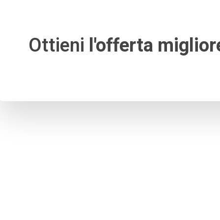
Ottieni
l'offerta miglior