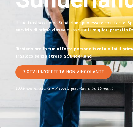
Sunderlan
Il tuo trasloco Roma Sunderland può essere così facile! Sp
servizio di prima classe
e assicurati i
migliori prezzi in 
Richiedo ora la tua offerta personalizzata e fai il pri
trasloco senza stress a Sunderland
RICEVI UN'OFFERTA NON VINCOLANTE
100% non vincolante – Risposta garantita entro 15 minuti.