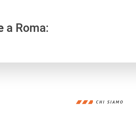
e
a Roma:
CHI SIAMO