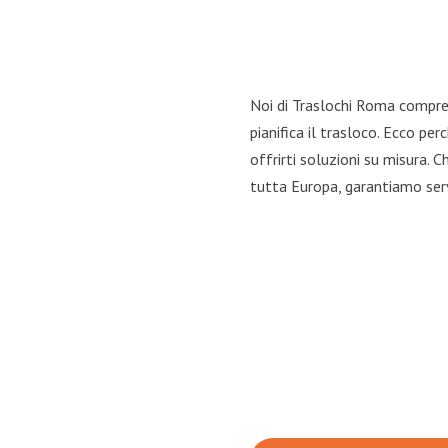
Noi di Traslochi Roma compren
pianifica il trasloco. Ecco pe
offrirti soluzioni su misura. C
tutta Europa, garantiamo servi