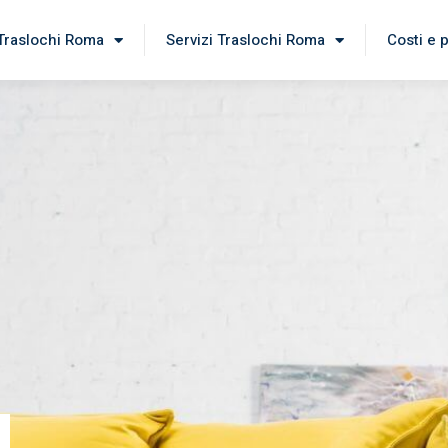
 Traslochi Roma
Servizi Traslochi Roma
Costi e 