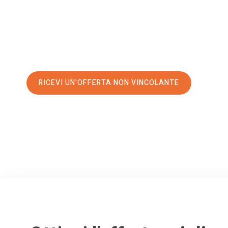
servizio di prima classe
e assicurati i
migliori prezzi in 
Richiedo ora la tua offerta personalizzata e fai il pri
trasloco senza stress a Telford
RICEVI UN'OFFERTA NON VINCOLANTE
100% non vincolante – Risposta garantita entro 15 minuti.