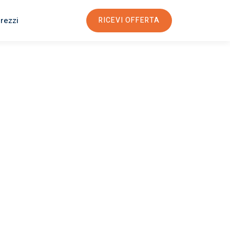
prezzi
RICEVI OFFERTA