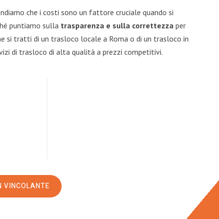
diamo che i costi sono un fattore cruciale quando si
rché puntiamo sulla
trasparenza e sulla correttezza
per
he si tratti di un trasloco locale a Roma o di un trasloco in
zi di trasloco di alta qualità a prezzi competitivi.
N VINCOLANTE