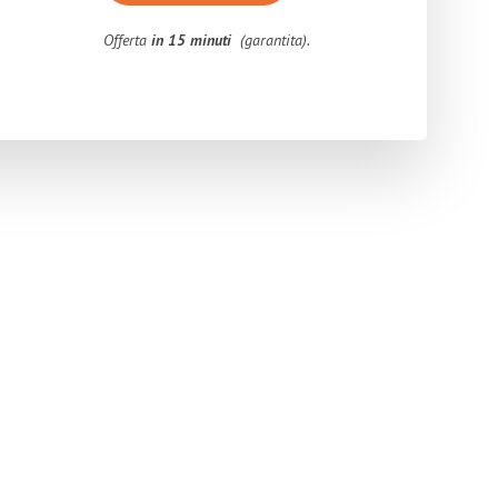
Offerta
in 15 minuti
(garantita).