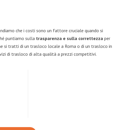
diamo che i costi sono un fattore cruciale quando si
rché puntiamo sulla
trasparenza e sulla correttezza
per
he si tratti di un trasloco locale a Roma o di un trasloco in
zi di trasloco di alta qualità a prezzi competitivi.