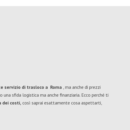
te
servizio di trasloco
a
Roma
, ma anche di prezzi
o una sfida logistica ma anche finanziaria. Ecco perché ti
 dei costi,
così saprai esattamente cosa aspettarti,