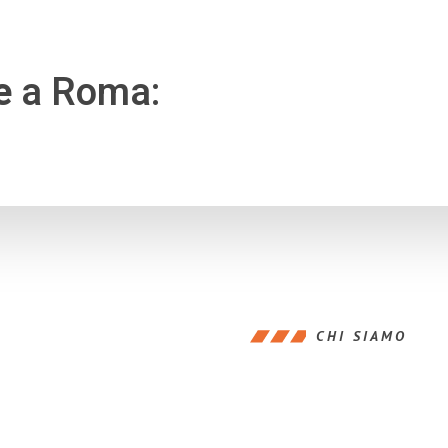
e
a Roma:
CHI SIAMO