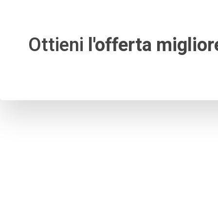
Ottieni
l'offerta miglior