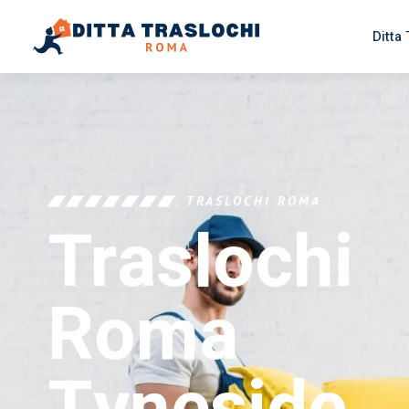
Ditta
TRASLOCHI ROMA
Traslochi
Roma