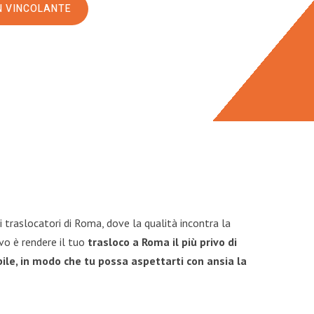
N VINCOLANTE
 traslocatori di Roma, dove la qualità incontra la
vo è rendere il tuo
trasloco a Roma il più privo di
ile, in modo che tu possa aspettarti con ansia la