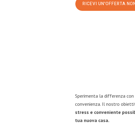
RICEVI UN'OFFERTA NO
Sperimenta la differenza con i
convenienza. Il nostro obietti
stress e conveniente possib
tua nuova casa.